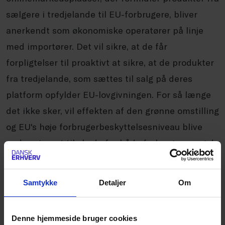
sælgere i tredjelande til EU-forbrugere, bliver
anerkendt som økonomiske operatører på linje
med importører. Det vil sikre, at de får
forpligtelser til proaktivt at sikre, at de produkter
fra tredjelande, som sættes til salg på deres
platform opfylder EU-lovgivningen. For så længe
det ikke sker, vil effekten af den grønne omstilling
og EU's høje forbrugerbeskyttelsesniveau blive
undermineret til skade for både forbrugerne og de
danske og europæiske virksomheder.
Samtykke
Detaljer
Om
”For automatisk told betyder ikke, at varerne
bliver mindre farlige eller ulovlige. Derfor er det
Denne hjemmeside bruger cookies
vigtigt at få lukket de huller, der giver Temu