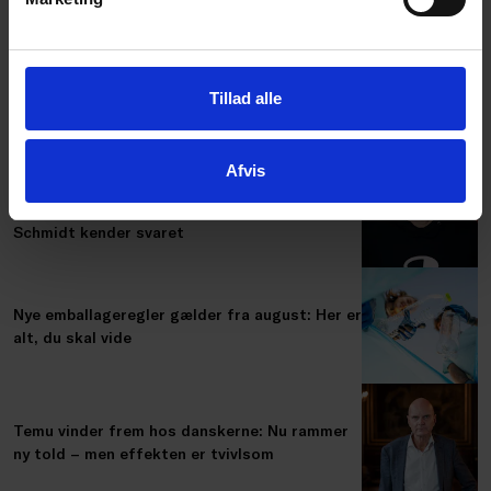
Temu letter foden fra annoncespeederen –
Tillad alle
det er ikke kun godt nyt
Afvis
Hvad gør det ved mennesket, når
virksomheden er truet på livet? Carsten
Schmidt kender svaret
Nye emballageregler gælder fra august: Her er
alt, du skal vide
Temu vinder frem hos danskerne: Nu rammer
ny told – men effekten er tvivlsom