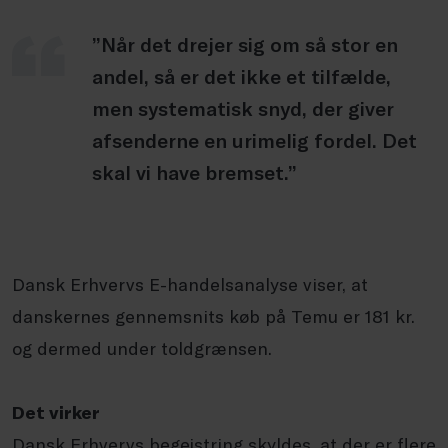
”Når det drejer sig om så stor en
andel, så er det ikke et tilfælde,
men systematisk snyd, der giver
afsenderne en urimelig fordel. Det
skal vi have bremset.”
Dansk Erhvervs E-handelsanalyse viser, at
danskernes gennemsnits køb på Temu er 181 kr.
og dermed under toldgrænsen.
Det virker
Dansk Erhvervs begejstring skyldes, at der er flere