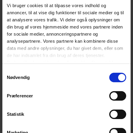
Vi bruger cookies til at tilpasse vores indhold og
mulighed for at sende skadelige produkter ind i
annoncer, til at vise dig funktioner til sociale medier og til
EU. Og så skal der føres kontrol med, at det ikke
at analysere vores trafik. Vi deler også oplysninger om
sker. Hvis det ikke sikres, så får Temu bare
din brug af vores hjemmeside med vores partnere inden
for sociale medier, annonceringspartnere og
mulighed for at købe sig ind på det europæiske
analysepartnere. Vores partnere kan kombinere disse
marked. Det er aflad, og det dur ikke,” slutter
data med andre oplysninger, du har givet dem, eller som
Betina Schiønning.
de har indsamlet fra din brug af deres tjenester.
Du kan til enhver tid ændre eller trække dit samtykke
tilbage ved at trykke på det runde ikon nederst i venstre
Samtykkevalg
SENESTE NYT OM E-HANDEL
hjørne på websitet.
Nødvendig
Læs cookiepolitik
E-handel Indefra: AI skaber ikke værdi. Det
Præferencer
gør ledelse
Statistik
Tilbyder du kunderne kredit? Tjek om du nu
skal godkendes af Finanstilsynet
Marketing