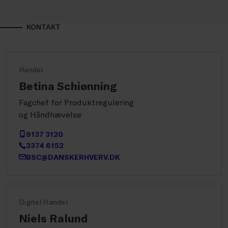
KONTAKT
Handel
Betina Schiønning
Fagchef for Produktregulering
og Håndhævelse
9137 3120
3374 6152
BSC@DANSKERHVERV.DK
Digital Handel
Niels Ralund