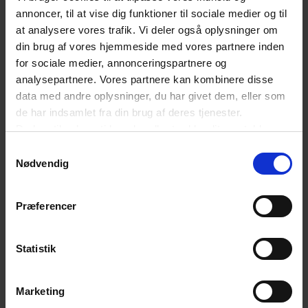
annoncer, til at vise dig funktioner til sociale medier og til
at analysere vores trafik. Vi deler også oplysninger om
Log ind og hent hele E-handelsanalysen
din brug af vores hjemmeside med vores partnere inden
for sociale medier, annonceringspartnere og
analysepartnere. Vores partnere kan kombinere disse
data med andre oplysninger, du har givet dem, eller som
de har indsamlet fra din brug af deres tjenester.
Du kan til enhver tid ændre eller trække dit samtykke
tilbage ved at trykke på det runde ikon nederst i venstre
Samtykkevalg
hjørne på websitet.
Nødvendig
Læs cookiepolitik
Præferencer
Statistik
SENESTE NYT OM E-HANDEL
Marketing
E-handel Indefra: AI skaber ikke værdi. Det