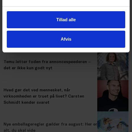
gør ledelse
Tillad alle
Tilbyder du kunderne kredit? Tjek om du nu
skal godkendes af Finanstilsynet
Afvis
Temu letter foden fra annoncespeederen –
det er ikke kun godt nyt
Hvad gør det ved mennesket, når
virksomheden er truet på livet? Carsten
Schmidt kender svaret
Nye emballageregler gælder fra august: Her er
alt, du skal vide