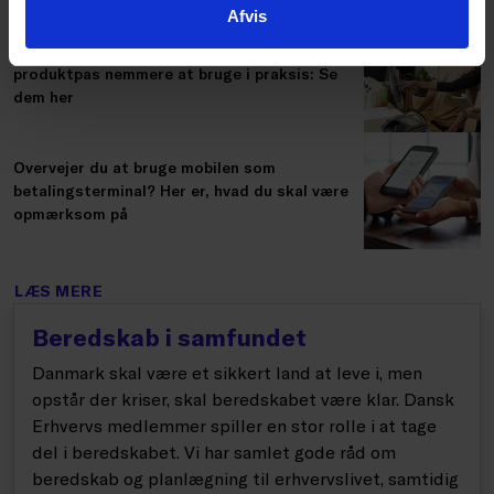
Afvis
Seks nye standarder skal gøre det digitale
produktpas nemmere at bruge i praksis: Se
dem her
Overvejer du at bruge mobilen som
betalingsterminal? Her er, hvad du skal være
opmærksom på
LÆS MERE
Beredskab i samfundet
Danmark skal være et sikkert land at leve i, men
opstår der kriser, skal beredskabet være klar. Dansk
Erhvervs medlemmer spiller en stor rolle i at tage
del i beredskabet. Vi har samlet gode råd om
beredskab og planlægning til erhvervslivet, samtidig