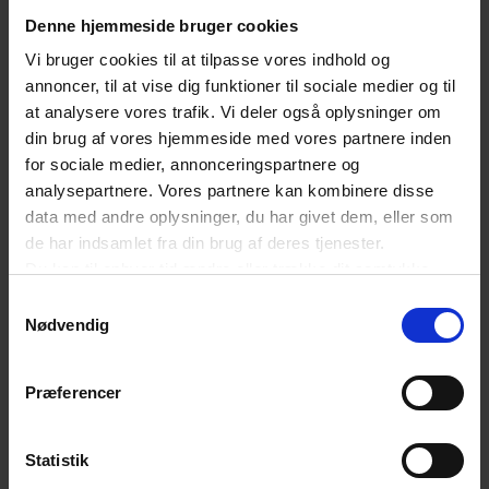
Denne hjemmeside bruger cookies
Baggrund: Bødemodel og lovgrundlag
Vi bruger cookies til at tilpasse vores indhold og
Lovbemærkningerne til markedsføringsloven
annoncer, til at vise dig funktioner til sociale medier og til
at analysere vores trafik. Vi deler også oplysninger om
præciserer, at virksomheder, der retter deres
din brug af vores hjemmeside med vores partnere inden
markedsføring mod unge under 18 år, ikke må
for sociale medier, annonceringspartnere og
omtale begreber som “fri bar”, “billige drinks”,
analysepartnere. Vores partnere kan kombinere disse
data med andre oplysninger, du har givet dem, eller som
“happy hour” eller “pubcrawl”.
de har indsamlet fra din brug af deres tjenester.
Du kan til enhver tid ændre eller trække dit samtykke
I førstegangstilfælde fastsætter bødemodellen
tilbage ved at trykke på det runde ikon nederst i venstre
Samtykkevalg
hjørne på websitet.
Nødvendig
bøder på 10.000 kroner pr. opslag med
Læs cookiepolitik
alkoholomtale for de første 10 opslag og 8.500
Præferencer
kroner pr. opslag herefter. Hvis markedsføringen
retter sig mod personer under 16 år – som fx
Statistik
efterskoleelever – forhøjes bøden med 75 procent.