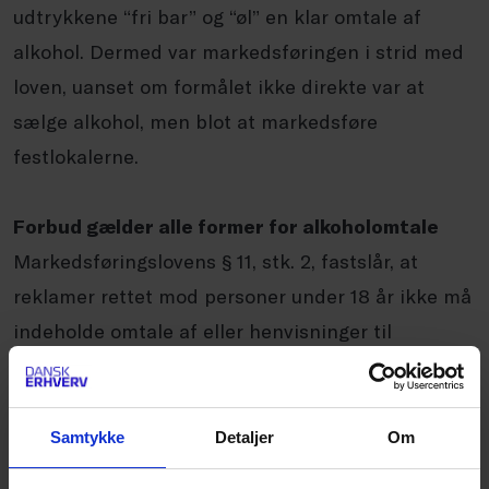
udtrykkene “fri bar” og “øl” en klar omtale af
alkohol. Dermed var markedsføringen i strid med
loven, uanset om formålet ikke direkte var at
sælge alkohol, men blot at markedsføre
festlokalerne.
Forbud gælder alle former for alkoholomtale
Markedsføringslovens § 11, stk. 2, fastslår, at
reklamer rettet mod personer under 18 år ikke må
indeholde omtale af eller henvisninger til
rusmidler, herunder alkohol.
Forbuddet gælder både, når alkohol sælges, og
når alkohol bruges som virkemiddel til at
Samtykke
Detaljer
Om
markedsføre andre produkter eller ydelser.