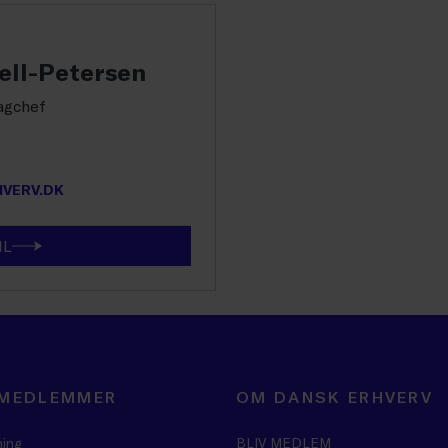
ll-Petersen
fagchef
VERV.DK
IL
 MEDLEMMER
OM DANSK ERHVERV
ning
BLIV MEDLEM