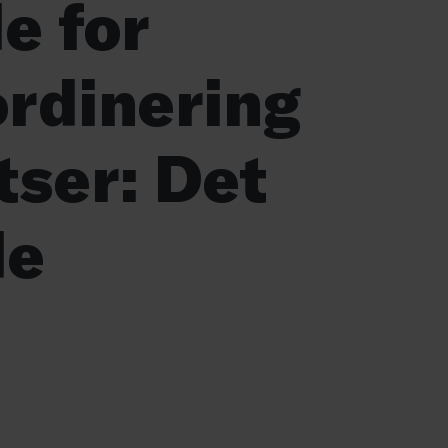
e for
ordinering
tser: Det
de