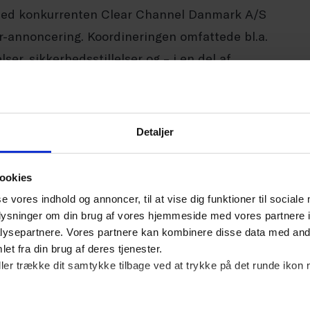
 med konkurrenten Clear Channel Danmark A/S
r-annoncering. Koordineringen omfattede bl.a.
er, sikkerhedsstillelser og – i en del af
e til formål at begrænse konkurrencen og
Detaljer
nkurrenceloven. Overtrædelsen blev betragtet
over en længere årrække og mellem to af
ookies
se vores indhold og annoncer, til at vise dig funktioner til sociale
oplysninger om din brug af vores hjemmeside med vores partnere i
ysepartnere. Vores partnere kan kombinere disse data med andr
et fra din brug af deres tjenester.
, at parterne gennem en lang periode havde haft
ller trække dit samtykke tilbage ved at trykke på det runde ikon 
trale forretningsparametre.
oner kr. indgik både virksomhedens størrelse og