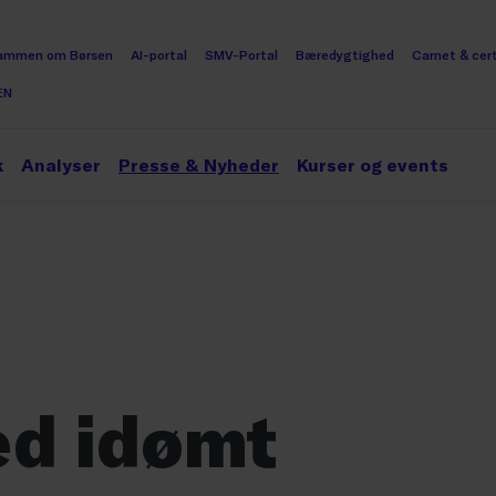
ammen om Børsen
AI-portal
SMV-Portal
Bæredygtighed
Carnet & cert
EN
k
Analyser
Presse & Nyheder
Kurser og events
d idømt