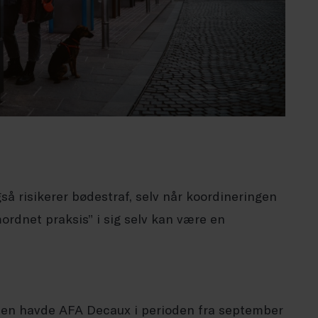
å risikerer bødestraf, selv når koordineringen
mordnet praksis” i sig selv kan være en
lsen havde AFA Decaux i perioden fra september