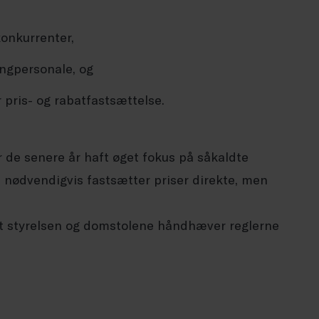
konkurrenter,
ingpersonale, og
pris- og rabatfastsættelse.
 de senere år haft øget fokus på såkaldte
kke nødvendigvis fastsætter priser direkte, men
 at styrelsen og domstolene håndhæver reglerne