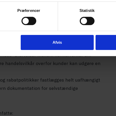
ed før 2013, hvor reglerne om bødefastsættelse
Præferencer
Statistik
ntliggjort i sin helhed, og det vides ikke
ear Channel har accepteret et bødeforlæg på 6
Afvis
der?
armløse” drøftelser mellem konkurrenter om
dre handelsvilkår overfor kunder kan udgøre en
 og rabatpolitikker fastlægges helt uafhængigt
ntern dokumentation for selvstændige
fatte: