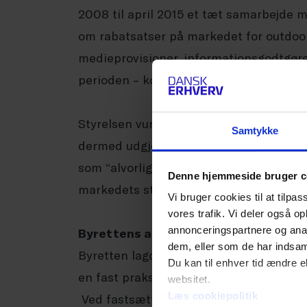
2008 til april 2015 et tæt samarbejde
om rabatsatser på markedet for outdoo
medieprovisioner, informationsgodtgørels
perioden – kontantrabatter.
Styrelsen vurderede, at aftalerne havd
Samtykke
dermed udgjorde en overtrædelse af ko
som “alvorlig”, bl.a. fordi den foregik 
Denne hjemmeside bruger c
markedets største aktører.
Vi bruger cookies til at tilpas
vores trafik. Vi deler også 
annonceringspartnere og anal
Byrettens afgørelse
dem, eller som de har indsaml
Byretten lagde i sin afgørelse vægt på
Du kan til enhver tid ændre e
en fast praksis for koordinering af cen
websitet.
Læs cookiepolitik
Ved fastsættelsen af bøden på 10 milli