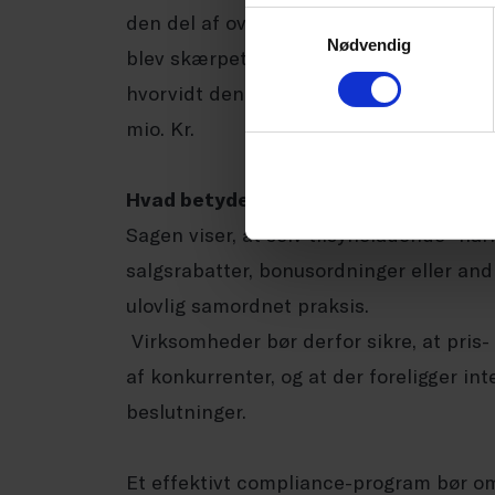
den del af overtrædelsen, som fandt st
Samtykkevalg
Nødvendig
blev skærpet. Dommen er endnu ikke offe
hvorvidt den er anket. Konkurrenten Cl
mio. Kr.
Hvad betyder dommen for virksomhe
Sagen viser, at selv tilsyneladende “h
salgsrabatter, bonusordninger eller an
ulovlig samordnet praksis.
Virksomheder bør derfor sikre, at pris-
af konkurrenter, og at der foreligger i
beslutninger.
Et effektivt compliance-program bør om