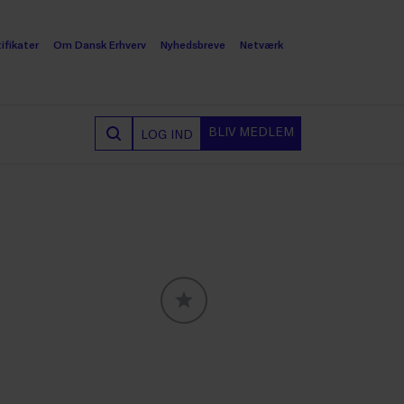
ifikater
Om Dansk Erhverv
Nyhedsbreve
Netværk
BLIV MEDLEM
LOG IND
GLOBALLABELS::FAVORITE