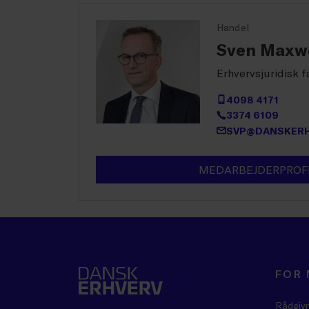
Handel
Sven Maxwe
Erhvervsjuridisk 
4098 4171
3374 6109
SVP@DANSKERH
MEDARBEJDERPROF
FOR
Rådgiv