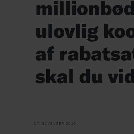
millionbød
ulovlig ko
af rabatsa
skal du vi
07. NOVEMBER 2025