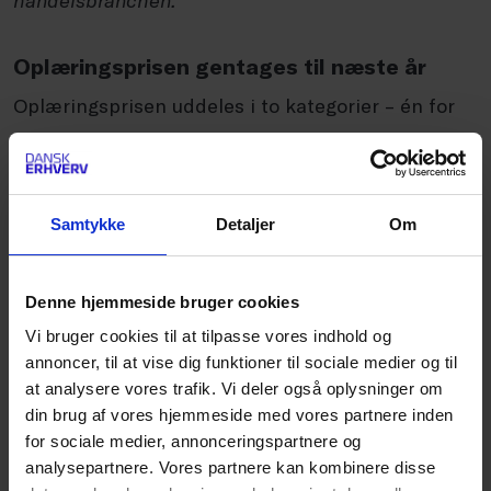
handelsbranchen
.”
Oplæringsprisen gentages til næste år
Oplæringsprisen uddeles i to kategorier – én for
elever på detailuddannelsen og én for elever fra
handelsuddannelsen – og vil fremover blive en
fast del af fejringen sammen med den
Samtykke
Detaljer
Om
traditionsrige Fagprøvepris.
Denne hjemmeside bruger cookies
Med prisen ønsker vi at skabe opmærksomhed
Vi bruger cookies til at tilpasse vores indhold og
omkring den forskel, oplæringsansvarlige gør, og
annoncer, til at vise dig funktioner til sociale medier og til
inspirere endnu flere virksomheder til at
at analysere vores trafik. Vi deler også oplysninger om
din brug af vores hjemmeside med vores partnere inden
prioritere kvaliteten af deres oplæring. For det er
for sociale medier, annonceringspartnere og
netop her, grundlaget for et stærkt erhvervsliv
analysepartnere. Vores partnere kan kombinere disse