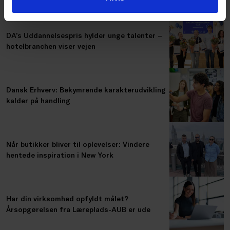
DA’s Uddannelsespris hylder unge talenter –
hotelbranchen viser vejen
Dansk Erhverv: Bekymrende karakterudvikling
kalder på handling
Når butikker bliver til oplevelser: Vindere
hentede inspiration i New York
Har din virksomhed opfyldt målet?
Årsopgørelsen fra Læreplads-AUB er ude