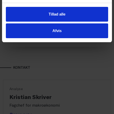
toldsatser for import fra Danmark, viser nye tal. På
bare 10 måneder har USA betalt 3,3 mia. kr. i told på
Tillad alle
importerede varer fra Danmark, hvilket er mere end
de foregående 9 år tilsammen. ”Det rammer danske
virksomheders konkurrenceevne,” lyder det fra
Afvis
Dansk Erhverv.
KONTAKT
Analyse
Kristian Skriver
Fagchef for makroøkonomi