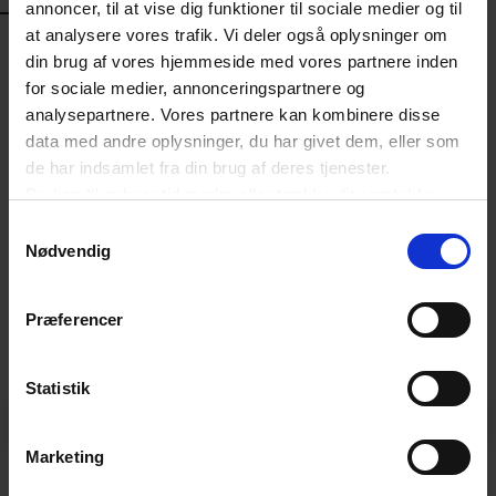
annoncer, til at vise dig funktioner til sociale medier og til
ANDRE LÆSER
at analysere vores trafik. Vi deler også oplysninger om
din brug af vores hjemmeside med vores partnere inden
for sociale medier, annonceringspartnere og
analysepartnere. Vores partnere kan kombinere disse
data med andre oplysninger, du har givet dem, eller som
de har indsamlet fra din brug af deres tjenester.
Du kan til enhver tid ændre eller trække dit samtykke
tilbage ved at trykke på det runde ikon nederst i venstre
Samtykkevalg
hjørne på websitet.
Nødvendig
Læs cookiepolitik
Præferencer
NYHED
Statistik
Nye tal: Mangedobling af USA-told
Forrige
Næs
på importerede varer fra Danmark
Marketing
Der er i 2025 sket en mangedobling af USA's