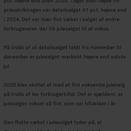
pct. højere end julen 2024. Tager man højde for
prisudviklingen var detailsalget 4,1 pct. højere end
i 2024. Det var især flot vækst i salget af andre
forbrugsvarer, der fik julesalget til at vokse.
På trods af at detailsalget faldt fra november til
december er julesalget markant højere end sidste
jul.
2025 blev sluttet af med et flot voksende julesalg
på trods af lav forbrugertillid. Det er sjældent, at
julesalget vokser så flot, som var tilfældet i år.
Den flotte vækst i julesalget tyder på, at