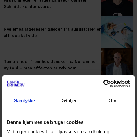
Schmidt kender svaret
Nye emballageregler gælder fra august: Her er
alt, du skal vide
Temu vinder frem hos danskerne: Nu rammer
ny told – men effekten er tvivlsom
Priserne stiger for producentansvaret for
emballage: Her er årsagerne og løsningerne
Samtykke
Detaljer
Om
Denne hjemmeside bruger cookies
LÆS MERE
HØR DE ANDRE AFSNIT
Vi bruger cookies til at tilpasse vores indhold og