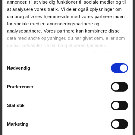
annoncer, til at vise dig funktioner til sociale medier og til
at analysere vores trafik. Vi deler også oplysninger om
din brug af vores hjemmeside med vores partnere inden
for sociale medier, annonceringspartnere og
analysepartnere. Vores partnere kan kombinere disse
data med andre oplysninger, du har givet dem, eller som
de har indsamlet fra din brug af deres tjenester.
Du kan til enhver tid ændre eller trække dit samtykke
tilbage ved at trykke på det runde ikon nederst i venstre
Samtykkevalg
hjørne på websitet.
Nødvendig
Læs cookiepolitik
Præferencer
NYHED
Hvad gør det ved mennesket, når
Forrige
Næs
Statistik
virksomheden er truet på livet?
Carsten Schmidt kender svaret
Marketing
Carsten Schmidt har med SkatePro været med til at