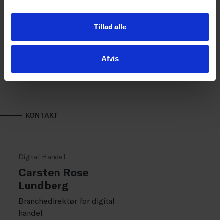
skabe en global millionvirksomhed fra bunden – og
næsten tabt det hele igen. I dette særafsnit af E-
handel Indefra sætter han ord på, hvad det gør ved
Tillad alle
et menneske at se drømmen smuldre.
Afvis
KONTAKT
Digital Handel
Carsten Rose
Lundberg
Branchedirektør for digital
handel