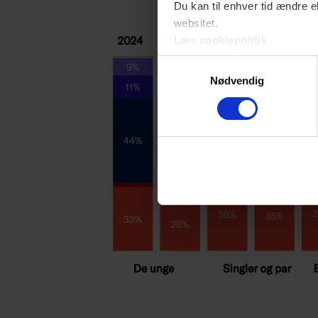
Du kan til enhver tid ændre e
websitet.
Læs cookiepolitik
Samtykkevalg
Nødvendig