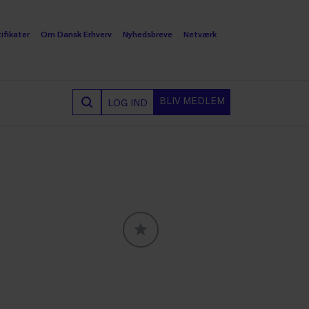
ifikater
Om Dansk Erhverv
Nyhedsbreve
Netværk
BLIV MEDLEM
LOG IND
GLOBALLABELS::FAVORITE