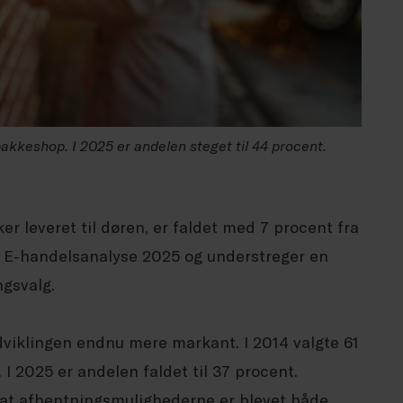
kkeshop. I 2025 er andelen steget til 44 procent.
r leveret til døren, er faldet med 7 procent fra
s E-handelsanalyse 2025 og understreger en
ngsvalg.
viklingen endnu mere markant. I 2014 valgte 61
I 2025 er andelen faldet til 37 procent.
t afhentningsmulighederne er blevet både