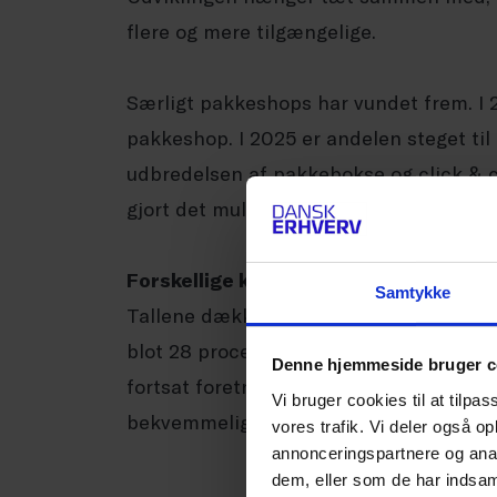
flere og mere tilgængelige.
Særligt pakkeshops har vundet frem. I 
pakkeshop. I 2025 er andelen steget til
udbredelsen af pakkebokse og click & co
gjort det muligt for de fleste danskere
Forskellige kunder, forskellige krav
Samtykke
Tallene dækker også over forskelle mel
blot 28 procent valgt hjemmelevering i
Denne hjemmeside bruger c
fortsat foretrækker at få pakken leveret
Vi bruger cookies til at tilpas
bekvemmelighed kan opfattes forskelligt
vores trafik. Vi deler også 
annonceringspartnere og anal
dem, eller som de har indsaml