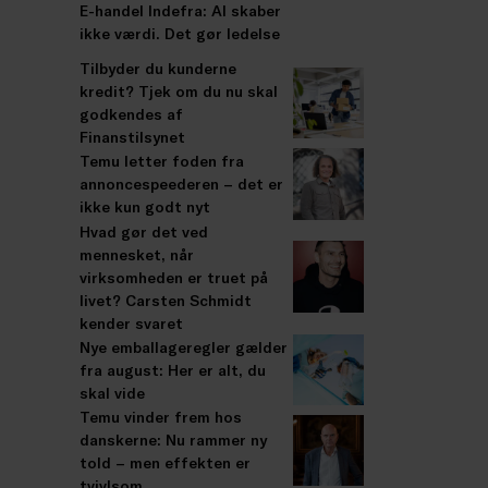
E-handel Indefra: AI skaber
ikke værdi. Det gør ledelse
Tilbyder du kunderne
kredit? Tjek om du nu skal
godkendes af
Finanstilsynet
Temu letter foden fra
annoncespeederen – det er
ikke kun godt nyt
Hvad gør det ved
mennesket, når
virksomheden er truet på
livet? Carsten Schmidt
kender svaret
Nye emballageregler gælder
fra august: Her er alt, du
skal vide
Temu vinder frem hos
danskerne: Nu rammer ny
told – men effekten er
tvivlsom