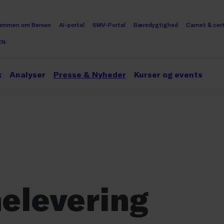
ammen om Børsen
AI-portal
SMV-Portal
Bæredygtighed
Carnet & cert
EN
k
Analyser
Presse & Nyheder
Kurser og events
elevering