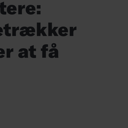
tere:
etrækker
r at få