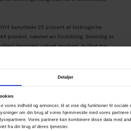
2014 benyttede 23 procent af forbrugerne
 44 procent, næsten en fordobling. Samtidig er
llect-løsninger vokset markant, hvilket har
 at hente deres pakke tæt på bopælen.
Detaljer
lem aldersgrupper. Blandt unge forbrugere har
 2025, mens 40 procent af pensionisterne
ookies
 direkte til døren. Det peger på, at
se vores indhold og annoncer, til at vise dig funktioner til sociale
 afhængigt af livssituation og mobilitet.
oplysninger om din brug af vores hjemmeside med vores partnere i
ysepartnere. Vores partnere kan kombinere disse data med andr
et fra din brug af deres tjenester.