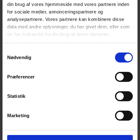
BL -
din brug af vores hjemmeside med vores partnere inden
Rengøringsoverenskomsten
for sociale medier, annonceringspartnere og
2023-2025
analysepartnere. Vores partnere kan kombinere disse
PDF
data med andre oplysninger, du har givet dem, eller som
de har indsamlet fra din brug af deres tjenester.
Tidligere overenskomster
Du kan til enhver tid ændre eller trække dit samtykke
(fra 2020)
tilbage ved at trykke på det runde ikon nederst i venstre
Samtykkevalg
hjørne på websitet.
Nødvendig
Læs cookiepolitik
Gartnerarbejde i almene
Præferencer
boligselskaber -
overenskomst 2020-2023
PDF
Statistik
Akademikeroverenskomst
Marketing
mellem Dansk Erhverv
Arbejdsgiver for medlemmer
af BL – Danmarks Almene