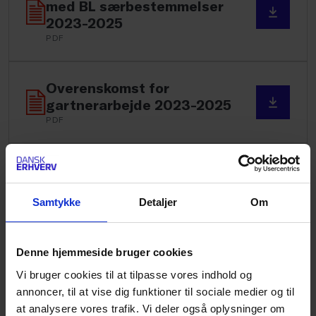
med BL særbestemmelser
2023-2025
PDF
Overenskomst for
gartnerarbejde 2023-2025
PDF
Ejendomsservice 2023-2025
PDF
Samtykke
Detaljer
Om
BL-Inspektøroverenskomsten
Denne hjemmeside bruger cookies
2023-2025
PDF
Vi bruger cookies til at tilpasse vores indhold og
annoncer, til at vise dig funktioner til sociale medier og til
at analysere vores trafik. Vi deler også oplysninger om