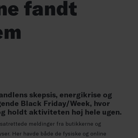
ne fandt
em
handlens skepsis, energikrise og
ygende Black Friday/Week, hvor
og holdt aktiviteten høj hele ugen.
dsatrettede meldinger fra butikkerne og
yser. Her havde både de fysiske og online