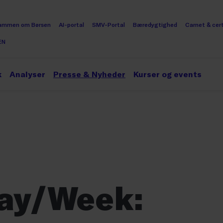
ammen om Børsen
AI-portal
SMV-Portal
Bæredygtighed
Carnet & cert
EN
k
Analyser
Presse & Nyheder
Kurser og events
day/Week: