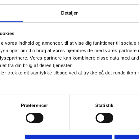
 og den lave forbrugertillid, der ellers har fyldt
Detaljer
u med sidste år på nettet, og de fysiske butikker
ookies
se vores indhold og annoncer, til at vise dig funktioner til sociale
ugerne som medierne taler om, er ikke
oplysninger om din brug af vores hjemmeside med vores partnere i
gning i antallet af handler ift. samme periode
ysepartnere. Vores partnere kan kombinere disse data med andr
kPay.
et fra din brug af deres tjenester.
ller trække dit samtykke tilbage ved at trykke på det runde ikon 
og selvom meldingerne er positive, så har det
Præferencer
Statistik
orbrugerne havde indstillet sigtekornet på de