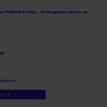
 til Black Friday – forbrugerne skruer op
nd
r
VERV.DK
IL