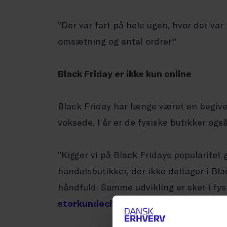
”Der var fart på hele ugen, hvor det var 
omsætning og antal ordrer.”
Black Friday er ikke kun online
Black Friday har længe været en begiv
voksede. I år er de fysiske butikker o
”Kigger vi på Black Fridays popularitet g
handelsbutikker, der ikke deltager i Blac
håndfuld. Samme udvikling er sket i fys
storkundechef i Nets
.