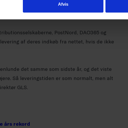
 år, som søgt de gode tilbud, og derfor har der
Afvis
slutter Niels Ralund.
stributionsselskaberne, PostNord, DAO365 og
levering af deres indkøb fra nettet, hvis de ikke
genlunde det samme som sidste år, og det viste
jere. Så leveringstiden er som normalt, men alt
direktør GLS.
e års rekord