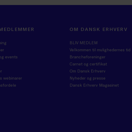
 MEDLEMMER
OM DANSK ERHVERV
ning
BLIV MEDLEM
er
Velkommen til mulighedernes tid
og events
Brancheforeninger
Carnet og certifikat
r
Om Dansk Erhverv
s webinarer
Nyheder og presse
sfordele
Dansk Erhverv Magasinet