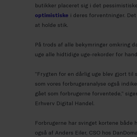
butikker placeret sig i det pessimistis
optimistiske
i deres forventninger. Det
at holde stik.
På trods af alle bekymringer omkring 
uge alle hidtidige uge-rekorder for hand
”Frygten for en dårlig uge blev gjort ti
som vores forbrugeranalyse også indiker
gået som forbrugerne forventede,” sige
Erhverv Digital Handel.
Forbrugerne har svinget kortene både h
også af Anders Eiler, CSO hos DanDoma