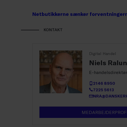
Netbutikkerne sænker forventningerne
KONTAKT
Digital Handel
Niels Ralu
E-handelsdirektø
2146 8950
7225 5613
NRA@DANSKERH
MEDARBEJDERPROF