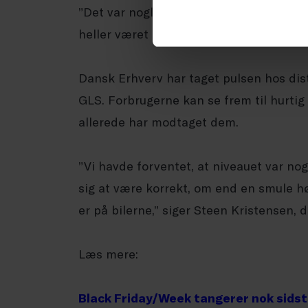
”Det var nogle beslutsomme forbrugere i
heller været ikke så mange impulskøb,” 
Dansk Erhverv har taget pulsen hos di
GLS. Forbrugerne kan se frem til hurtig 
allerede har modtaget dem.
”Vi havde forventet, at niveauet var no
sig at være korrekt, om end en smule hø
er på bilerne,” siger Steen Kristensen, 
Læs mere:
Black Friday/Week tangerer nok sidst