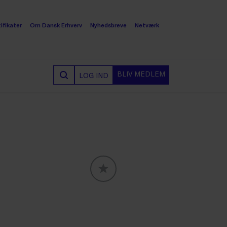
ifikater
Om Dansk Erhverv
Nyhedsbreve
Netværk
BLIV MEDLEM
LOG IND
GLOBALLABELS::FAVORITE