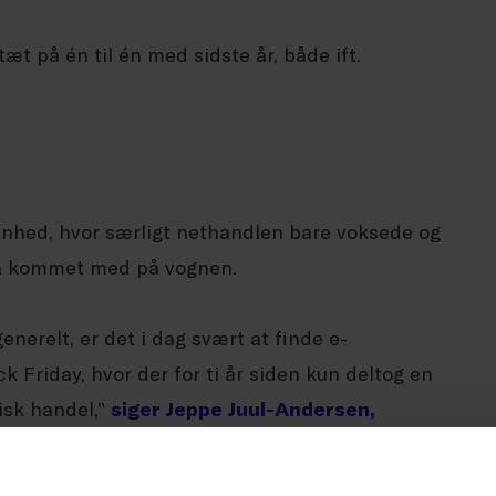
tæt på én til én med sidste år, både ift.
enhed, hvor særligt nethandlen bare voksede og
gså kommet med på vognen.
enerelt, er det i dag svært at finde e-
k Friday, hvor der for ti år siden kun deltog en
isk handel,”
siger Jeppe Juul-Andersen,