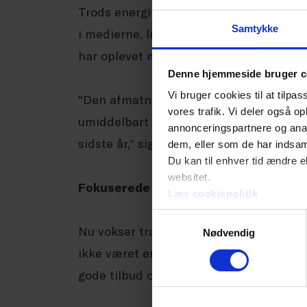
Trods energikrise, advarsler imod svindel
Samtykke
i medierne, ligger resultaterne på nivea
har oplevet markant fremgang.
Denne hjemmeside bruger c
Vi bruger cookies til at tilpas
"Den afmatning af købelysten hos forbr
vores trafik. Vi deler også 
umiddelbart at spore, hvor der er en sti
annonceringspartnere og anal
sidste år,” siger Mark Eskelund fra Quic
dem, eller som de har indsaml
Du kan til enhver tid ændre e
websitet.
Fokuserede forbrugere
Læs cookiepolitik
Samtykkevalg
Nu vokser træerne sjældent ind himlen 
Nødvendig
ikke været en decideret forbrugsfest. F
gode tilbud og gik målrettet efter dem.