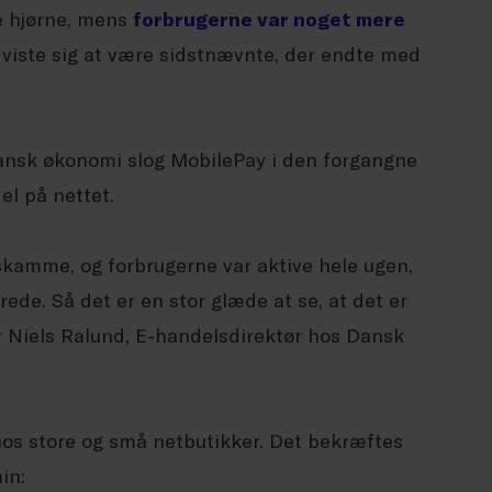
ke hjørne, mens
forbrugerne var noget mere
 viste sig at være sidstnævnte, der endte med
dansk økonomi slog MobilePay i den forgangne
el på nettet.
l skamme, og forbrugerne var aktive hele ugen,
ede. Så det er en stor glæde at se, at det er
r Niels Ralund, E-handelsdirektør hos Dansk
os store og små netbutikker. Det bekræftes
in: