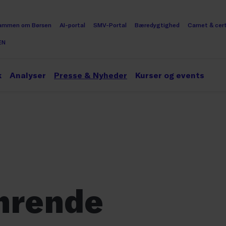
ammen om Børsen
AI-portal
SMV-Portal
Bæredygtighed
Carnet & cert
EN
k
Analyser
Presse & Nyheder
Kurser og events
mrende