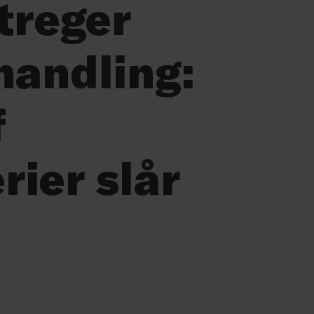
treger
handling:
f
rier slår