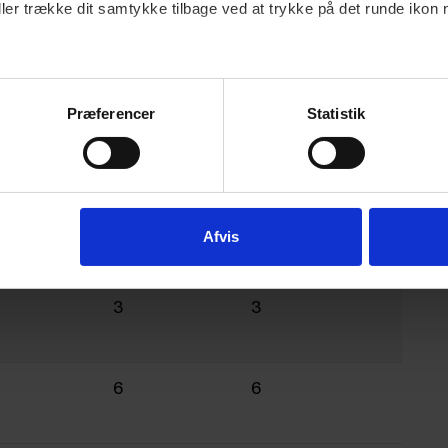
ller trække dit samtykke tilbage ved at trykke på det runde ikon 
Præferencer
Statistik
2024
2023
1664
1461
Afvis
3
3
6
6