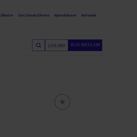
ifikater
Om Dansk Erhverv
Nyhedsbreve
Netværk
BLIV MEDLEM
LOG IND
GLOBALLABELS::FAVORITE