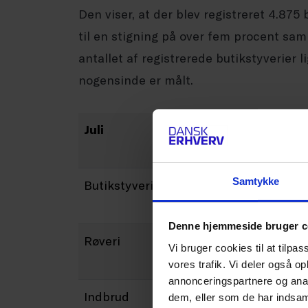
Den viser, at der blev registreret 4.875 
til en stigning på over fem procent s
antallet af registrerede butikstyverier
nogensinde er målt.
Juli
2025
Samtykke
Butikstyveri
1615
Denne hjemmeside bruger c
Røveri
6
Vi bruger cookies til at tilpas
vores trafik. Vi deler også 
annonceringspartnere og anal
Indbrud
7
dem, eller som de har indsaml