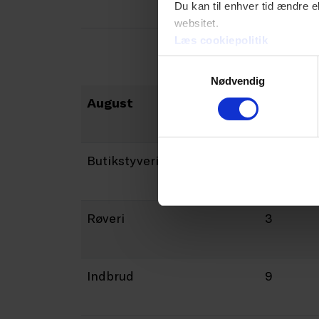
Du kan til enhver tid ændre e
websitet.
Læs cookiepolitik
Samtykkevalg
Nødvendig
August
2025
Butikstyveri
1604
Røveri
3
Indbrud
9