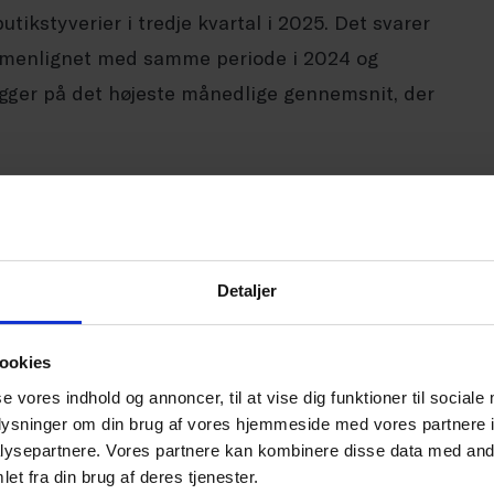
butikstyverier i tredje kvartal i 2025. Det svarer
ammenlignet med samme periode i 2024 og
 ligger på det højeste månedlige gennemsnit, der
2024
2023
Detaljer
1357
1189
ookies
7
0
se vores indhold og annoncer, til at vise dig funktioner til sociale
oplysninger om din brug af vores hjemmeside med vores partnere i
ysepartnere. Vores partnere kan kombinere disse data med andr
16
4
et fra din brug af deres tjenester.