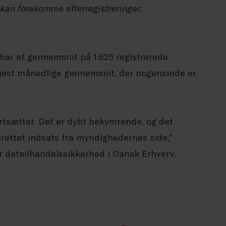
r kan forekomme efterregistreringer.
 har et gennemsnit på 1.625 registrerede
øjest månedlige gennemsnit, der nogensinde er
ortsætter. Det er dybt bekymrende, og det
lrettet indsats fra myndighedernes side,”
r detailhandelssikkerhed i Dansk Erhverv.