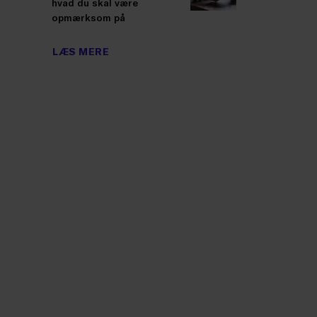
hvad du skal være
opmærksom på
LÆS MERE