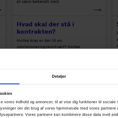
at være bekendt med.
Hvad skal der stå i
kontrakten?
Hvilke krav er der til en
udstationeringskontrakt? Hvilke
bestemmelser skal man overveje at
medtage i kontrakten? Hvilke fordele er
der ved en tillægskontrakt?
Detaljer
Arbejds- og
ookies
opholdstilladelse
se vores indhold og annoncer, til at vise dig funktioner til sociale
Hvor og hvornår skal der søges om visum
oplysninger om din brug af vores hjemmeside med vores partnere i
eller arbejds- og opholdstilladelser ved en
ysepartnere. Vores partnere kan kombinere disse data med andr
udstationering?