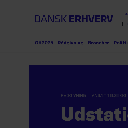
S
OK2025
Rådgivning
Brancher
Politi
RÅDGIVNING
ANSÆTTELSE OG
Udstati