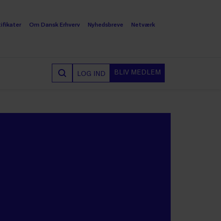
ifikater
Om Dansk Erhverv
Nyhedsbreve
Netværk
BLIV MEDLEM
LOG IND