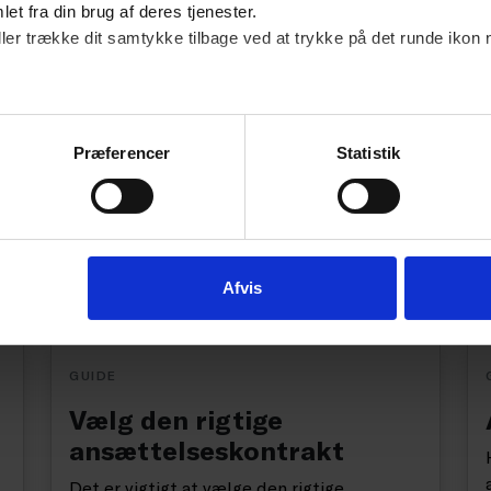
et fra din brug af deres tjenester.
ller trække dit samtykke tilbage ved at trykke på det runde ikon 
Hjem igen
En succesfuld udstationering vil typisk
Præferencer
Statistik
indeholde særlige procedurer for ”hjem-
stationering” - eksempelvis hvad der skal
ske, når udstationeringen er udløbet.
Afvis
GUIDE
Vælg den rigtige
ansættelseskontrakt
Det er vigtigt at vælge den rigtige