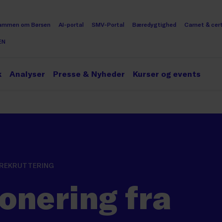
ammen om Børsen
AI-portal
SMV-Portal
Bæredygtighed
Carnet & cert
EN
k
Analyser
Presse & Nyheder
Kurser og events
 REKRUTTERING
onering fra