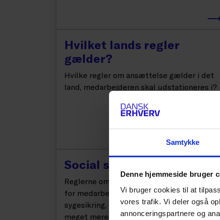
Hvilket lands regler
gælder?
Hvilke regler om ansættelse gælder i det
land, medarbejderen skal udstationeres i?
Samtykke
Social sikring
Denne hjemmeside bruger c
Reglerne om social sikring har betydning
Vi bruger cookies til at tilpas
for medarbejderens rettigheder til
vores trafik. Vi deler også 
sygesikring, dagpenge, familieydelser og
annonceringspartnere og anal
meget mere.