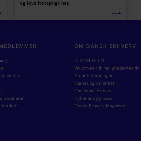
og loyalitetspligt her.
 MEDLEMMER
OM DANSK ERHVERV
ning
BLIV MEDLEM
er
Velkommen til mulighedernes tid
og events
Brancheforeninger
Carnet og certifikat
r
Om Dansk Erhverv
s webinarer
Nyheder og presse
sfordele
Dansk Erhverv Magasinet