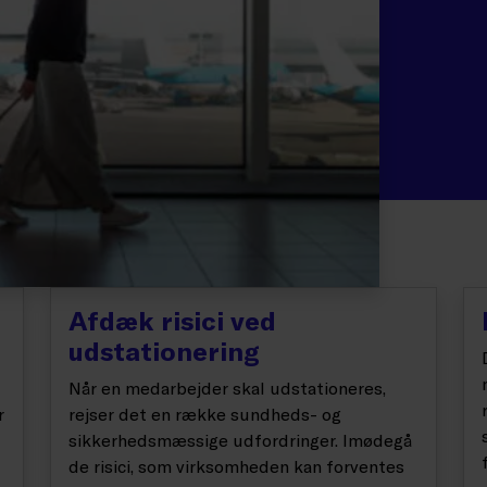
Afdæk risici ved
udstationering
Når en medarbejder skal udstationeres,
r
rejser det en række sundheds- og
sikkerhedsmæssige udfordringer. Imødegå
de risici, som virksomheden kan forventes