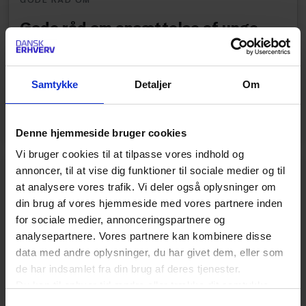
Gode råd om ansættelse af unge
under 18 år
Denne pjece giver dig gode råd om hvad du skal
være opmærksom på, når du ansætter unge under
Samtykke
Detaljer
Om
18 år.
Denne hjemmeside bruger cookies
Vi bruger cookies til at tilpasse vores indhold og
annoncer, til at vise dig funktioner til sociale medier og til
GODE RÅD OM
at analysere vores trafik. Vi deler også oplysninger om
Gode råd om ansættelse af
din brug af vores hjemmeside med vores partnere inden
flygtninge
for sociale medier, annonceringspartnere og
analysepartnere. Vores partnere kan kombinere disse
I denne pjece kan du læse nærmere om de
data med andre oplysninger, du har givet dem, eller som
forskellige muligheder for at ansætte en flygtning.
de har indsamlet fra din brug af deres tjenester.
Du kan til enhver tid ændre eller trække dit samtykke
tilbage ved at trykke på det runde ikon nederst i venstre