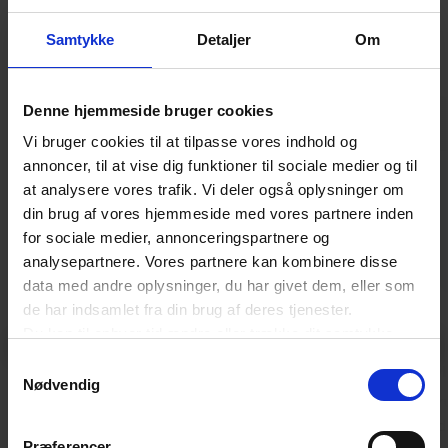
Samtykke
Detaljer
Om
Denne hjemmeside bruger cookies
Vi bruger cookies til at tilpasse vores indhold og
annoncer, til at vise dig funktioner til sociale medier og til
at analysere vores trafik. Vi deler også oplysninger om
din brug af vores hjemmeside med vores partnere inden
for sociale medier, annonceringspartnere og
analysepartnere. Vores partnere kan kombinere disse
data med andre oplysninger, du har givet dem, eller som
de har indsamlet fra din brug af deres tjenester.
Du kan til enhver tid ændre eller trække dit samtykke
Forrige
Næs
tilbage ved at trykke på det runde ikon nederst i venstre
Januar
Feb
Samtykkevalg
hjørne på websitet.
Nødvendig
I januar skal du have fokus på
I febr
Læs cookiepolitik
planlægning af ferie, udarbejdelse af
hovedf
Præferencer