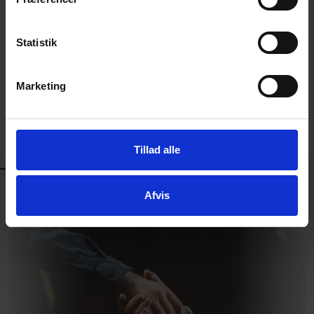
APV og planlægning af arbejdstiden i
forbindelse med forårets helligdage.
Statistik
Marketing
Tillad alle
DET SKAL DU VÆRE OPMÆRKSOM PÅ - FØR, UNDER OG
EFTER ANSÆTTELSEN
Afvis