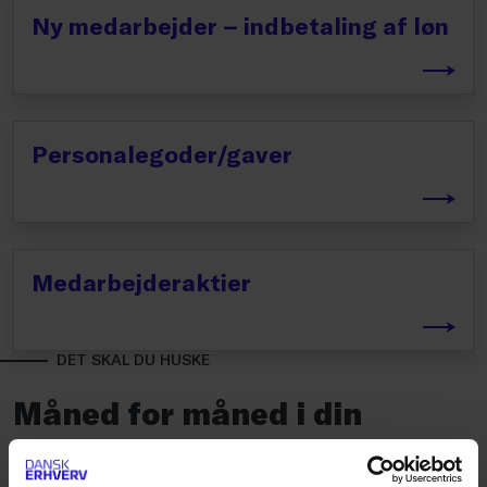
Ny medarbejder – indbetaling af løn
Personalegoder/gaver
Medarbejderaktier
DET SKAL DU HUSKE
Måned for måned i din
virksomhed