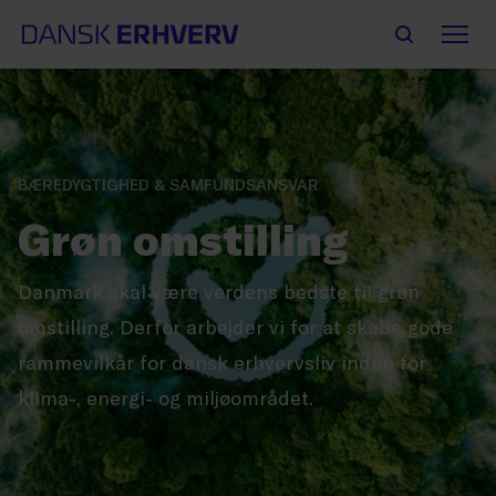
BÆREDYGTIGHED & SAMFUNDSANSVAR
Grøn omstilling
Danmark skal være verdens bedste til grøn
omstilling. Derfor arbejder vi for at skabe gode
rammevilkår for dansk erhvervsliv inden for
klima-, energi- og miljøområdet.