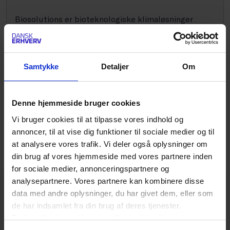
Biosolutions er bioteknologiske klimaløsninger
inden for bl.a. fødevarer, landbrug og materialer.
Verden har brug for nytænkning, og biosolutions
rummer potentialet til at blive det næste
Samtykke
Detaljer
Om
vindmølleeventyr. Dansk Erhverv sætter
biosolutions på dagsordenen i Danmark, i EU og
globalt.
Denne hjemmeside bruger cookies
Vi bruger cookies til at tilpasse vores indhold og
LÆS MERE HER
annoncer, til at vise dig funktioner til sociale medier og til
at analysere vores trafik. Vi deler også oplysninger om
din brug af vores hjemmeside med vores partnere inden
for sociale medier, annonceringspartnere og
Cirkulær Økonomi og Miljønetværk
analysepartnere. Vores partnere kan kombinere disse
data med andre oplysninger, du har givet dem, eller som
Få faglige input, opbyg et netværk og få indflydelse
de har indsamlet fra din brug af deres tjenester.
på Dansk Erhvervs miljø- og ressourcepolitik.
Du kan til enhver tid ændre eller trække dit samtykke