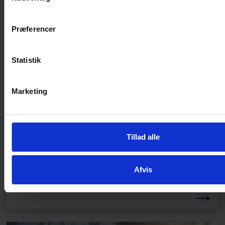
Præferencer
Statistik
Marketing
NYHED
Status for CSRD: Hvornår kommer
de nye bæredygtighedsstandarder?
Tillad alle
CSRD træder i kraft lige om lidt for de allerstørste
virksomheder, men hvornår kommer de standarder,
som man skal rapportere efter? De bliver også kaldt
Afvis
ESRS og findes nu i udkast på dansk.