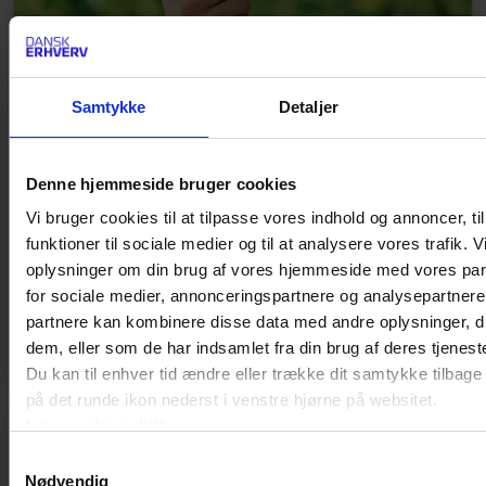
NYHED
CSRD – oftest stillede spørgsmål
Samtykke
Detaljer
Hvilke virksomheder er omfattet af de nye regler om
CRSD, og hvornår skal man begynde at afrapportere?
Denne hjemmeside bruger cookies
Hvilke standarder skal der bruges og er det
obligatorisk at bruge en revisor? Alt det og meget
Vi bruger cookies til at tilpasse vores indhold og annoncer, til
mere kan du få svar i denne FAQ, hvor vi stiller
funktioner til sociale medier og til at analysere vores trafik. 
skarpt på Corporate Sustainability Reporting
oplysninger om din brug af vores hjemmeside med vores par
Directive, og ikke mindst på, hvad det betyder for
for sociale medier, annonceringspartnere og analysepartnere
dig og din virksomhed.
partnere kan kombinere disse data med andre oplysninger, du
dem, eller som de har indsamlet fra din brug af deres tjeneste
Du kan til enhver tid ændre eller trække dit samtykke tilbage
på det runde ikon nederst i venstre hjørne på websitet.
Læs cookiepolitik
Samtykkevalg
Nødvendig