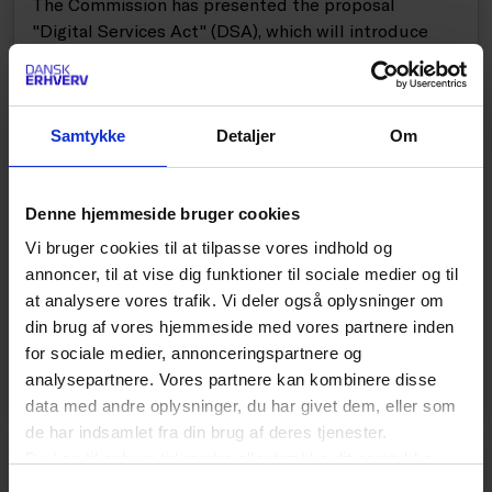
The Commission has presented the proposal
"Digital Services Act" (DSA), which will introduce
new rules for platforms and online marketplaces.
There is a need to adapt the legislation to the
changed reality that digital services and platforms
constitute today. In particular, studies show that
Samtykke
Detaljer
Om
unsafe and illegal products are sold from 3rd
country sellers on online marketplaces under-
Denne hjemmeside bruger cookies
mining consumer safety and reputable European
traders. The Danish Chamber of Commerce
Vi bruger cookies til at tilpasse vores indhold og
therefore welcomes the proposal. However, in its
annoncer, til at vise dig funktioner til sociale medier og til
current form, it leaves the gap in relation to the sale
at analysere vores trafik. Vi deler også oplysninger om
of dangerous products on online marketplaces
din brug af vores hjemmeside med vores partnere inden
unsolved.
for sociale medier, annonceringspartnere og
analysepartnere. Vores partnere kan kombinere disse
data med andre oplysninger, du har givet dem, eller som
de har indsamlet fra din brug af deres tjenester.
Du kan til enhver tid ændre eller trække dit samtykke
PÅ AGENDAEN
tilbage ved at trykke på det runde ikon nederst i venstre