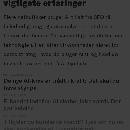
vigtigste erfaringer
Flere netbutikker bruger AI til alt fra SEO til
billedredigering og dataanalyse. En af dem er
Lomax, der har opnået væsentlige resultater med
teknologien. Her løfter virksomheden sløret for
deres strategi, hvad de bruger AI til og hvad de
bevidst fravælger at få AI-hjælp til.
03. AUGUST 2026
De nye AI-krav er trådt i kraft: Det skal du
have styr på
09. JULI 2026
E-handel Indefra: AI skaber ikke værdi. Det
gør ledelse
03. JULI 2026
Tilbyder du kunderne kredit? Tjek om du nu
skal godkendes af Finanstilsynet