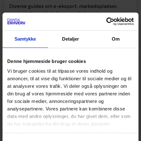
Diverse guides om e-eksport, markedspladser,
markedsføring, betalinger og forkortelser.
KONTAKT: digital-handel@danskerhverv.dk +45
7225 5601
Samtykke
Detaljer
Om
Denne hjemmeside bruger cookies
PÅ AGENDAEN
Vi bruger cookies til at tilpasse vores indhold og
Netværk
annoncer, til at vise dig funktioner til sociale medier og til
Sammen er vi stærkere - se mulighederne for at
at analysere vores trafik. Vi deler også oplysninger om
udveksle erfaringer. Bliv medlem af et netværk, og
din brug af vores hjemmeside med vores partnere inden
få professionel sparring, personlig udvikling og et
for sociale medier, annonceringspartnere og
stærkt fagligt netværk! Det er gratis at deltage som
analysepartnere. Vores partnere kan kombinere disse
medlem af Dansk Erhverv.
data med andre oplysninger, du har givet dem, eller som
de har indsamlet fra din brug af deres tjenester.
Du kan til enhver tid ændre eller trække dit samtykke
tilbage ved at trykke på det runde ikon nederst i venstre