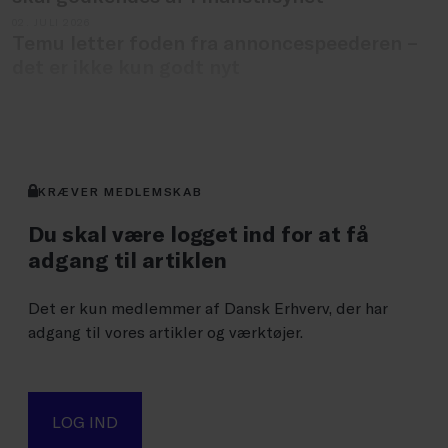
02. JULI 2026
Temu letter foden fra annoncespeederen –
det er ikke kun godt nyt
SE ALLE NYHEDER
KRÆVER MEDLEMSKAB
Du skal være logget ind for at få
adgang til artiklen
Det er kun medlemmer af Dansk Erhverv, der har
adgang til vores artikler og værktøjer.
LOG IND