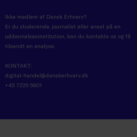
Ikke medlem af Dansk Erhverv?
Er du studerende, journalist eller ansat på en
uddannelsesinstitution, kan du kontakte os og få
tilsendt en analyse.
KONTAKT:
digital-handel@danskerhverv.dk
+45 7225 5601
GEM
GLOBALLABELS::FAVORITE