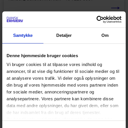
PÅ AGENDAEN
Samtykke
Detaljer
Om
Nyhedsarkiv (fra FDIH)
Find FDIH's mest populære nyheder fra før fusionen
Denne hjemmeside bruger cookies
01.11.2020 her. KONTAKT: digital-
handel@danskerhverv.dk +45 7225 5601
Vi bruger cookies til at tilpasse vores indhold og
annoncer, til at vise dig funktioner til sociale medier og til
at analysere vores trafik. Vi deler også oplysninger om
din brug af vores hjemmeside med vores partnere inden
for sociale medier, annonceringspartnere og
PÅ AGENDAEN
analysepartnere. Vores partnere kan kombinere disse
data med andre oplysninger, du har givet dem, eller som
Abonnement
de har indsamlet fra din brug af deres tjenester.
KONTAKT: digital-handel@danskerhverv.dk +45
Du kan til enhver tid ændre eller trække dit samtykke
7225 5601
tilbage ved at trykke på det runde ikon nederst i venstre