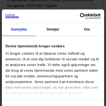
optagelse. KONTAKT: digital-
handel@danskerhverv.dk +45 7225 5601
Samtykke
Detaljer
Om
PÅ AGENDAEN
Nyhedsarkiv (fra FDIH)
Denne hjemmeside bruger cookies
Vi bruger cookies til at tilpasse vores indhold og
Find FDIH's mest populære nyheder fra før fusionen
annoncer, til at vise dig funktioner til sociale medier og til
01.11.2020 her. KONTAKT: digital-
at analysere vores trafik. Vi deler også oplysninger om
handel@danskerhverv.dk +45 7225 5601
din brug af vores hjemmeside med vores partnere inden
for sociale medier, annonceringspartnere og
analysepartnere. Vores partnere kan kombinere disse
data med andre oplysninger, du har givet dem, eller som
PÅ AGENDAEN
de har indsamlet fra din brug af deres tjenester.
Du kan til enhver tid ændre eller trække dit samtykke
Abonnement
tilbage ved at trykke på det runde ikon nederst i venstre