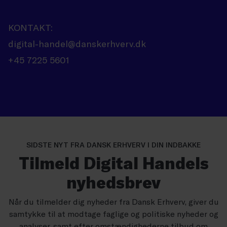
KONTAKT:
digital-handel@danskerhverv.dk
+45 7225 5601
SIDSTE NYT FRA DANSK ERHVERV I DIN INDBAKKE
Tilmeld Digital Handels
nyhedsbrev
Når du tilmelder dig nyheder fra Dansk Erhverv, giver du
samtykke til at modtage faglige og politiske nyheder og
analyser, samt efter omstændighederne tilbud om