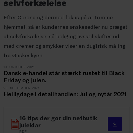
selvforkælelse
Efter Corona og dermed fokus på at trimme
hjemmet, så er kundernes ønskesedler nu præget
af selvforkælelse, så bolig og livsstil skiftes ud
med cremer og smykker viser en dugfrisk måling
fra Ønskeskyen.
13. OKTOBER 2021
Dansk e-handel står stærkt rustet til Black
Friday og julen.
23. SEPTEMBER 2021
Helligdage i detailhandlen: Jul og nytår 2021
16 tips der gør din netbutik
juleklar
PDF