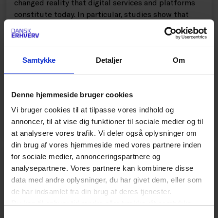
changed reality that digital services and platforms
constitute today. In particular, studies show that
unsafe and illegal products are sold from 3rd
country sellers on online marketplaces under-
mining consumer safety and reputable European
traders. The Danish Chamber of Commerce
Samtykke
Detaljer
Om
therefore welcomes the proposal. However, in its
current form, it leaves the gap in relation to the sale
Denne hjemmeside bruger cookies
of dangerous products on online marketplaces
unsolved.
Vi bruger cookies til at tilpasse vores indhold og
annoncer, til at vise dig funktioner til sociale medier og til
at analysere vores trafik. Vi deler også oplysninger om
din brug af vores hjemmeside med vores partnere inden
for sociale medier, annonceringspartnere og
PÅ AGENDAEN
analysepartnere. Vores partnere kan kombinere disse
Digital Handels nyhedsbrev
data med andre oplysninger, du har givet dem, eller som
de har indsamlet fra din brug af deres tjenester.
Seneste nyt om e-handel – direkte i din indbakke.
Du kan til enhver tid ændre eller trække dit samtykke
Nyhedsbrevet indeholder nyeste statistikker, e-
tilbage ved at trykke på det runde ikon nederst i venstre