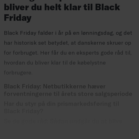
bliver du helt klar til Black
Friday
Black Friday falder i år på en lønningsdag, og det
har historisk set betydet, at danskerne skruer op
for forbruget. Her får du en eksperts gode råd til,
hvordan du bliver klar til de købelystne
forbrugere.
Black Friday: Netbutikkerne hæver
forventningerne til årets store salgsperiode
Har du styr på din prismarkedsføring til
Black Friday?
Se de gode råd: Sådan undgår du at blive
svindlet Black Friday