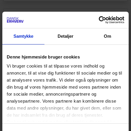
PÅ AGENDAEN
Netværk
Samtykke
Detaljer
Om
Sammen er vi stærkere - se mulighederne for at
udveksle erfaringer. Bliv medlem af et netværk, og
få professionel sparring, personlig udvikling og et
Denne hjemmeside bruger cookies
stærkt fagligt netværk! Det er gratis at deltage som
Vi bruger cookies til at tilpasse vores indhold og
medlem af Dansk Erhverv.
annoncer, til at vise dig funktioner til sociale medier og til
at analysere vores trafik. Vi deler også oplysninger om
din brug af vores hjemmeside med vores partnere inden
for sociale medier, annonceringspartnere og
PÅ AGENDAEN
analysepartnere. Vores partnere kan kombinere disse
data med andre oplysninger, du har givet dem, eller som
Anmodning modtaget
de har indsamlet fra din brug af deres tjenester.
Vi kontakter dig snarest muligt med status på din
Du kan til enhver tid ændre eller trække dit samtykke
optagelse. KONTAKT: digital-
tilbage ved at trykke på det runde ikon nederst i venstre