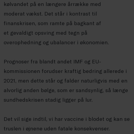
kølvandet på
en længere årrække med
moderat
vækst. Det står i kontrast til
finanskrisen,
som ramte på bagkant af
et
gevaldigt opsving med tegn på
overophedning
og ubalancer i økonomien.
Prognoser fra blandt andet IMF og
EU-
kommissionen forudser kraftig
bedring allerede i
2021, men dette står
og falder naturligvis med en
alvorlig
anden bølge, som er sandsynlig, så
længe
sundhedskrisen stadig ligger på
lur.
Det vil sige indtil, vi har vaccine i
blodet og kan se
truslen i øjnene uden
fatale konsekvenser.