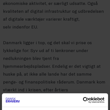
økonomiske aktivitet,
er særligt udsatte. Også
kvaliteten af
digital infrastruktur og udbredelsen
af
digitale værktøjer varierer kraftigt,
selv
indenfor EU.
Danmark ligger i top, og
det skal vi prise os
lykkelige for: Syv ud
af ti lønkroner under
nedlukningen blev
tjent fra
hjemmearbejdspladser. Endelig
er det vigtigt at
huske på, at ikke alle
lande har det samme
penge- og finanspolitiske
råderum. Danmark kom
stærkt
ind i krisen, efter årtiers
fornuftige
reformer, blandt andet af
pensionsalder
og dagpengesystem.