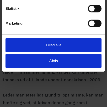
opleve et historisk stort dyk i
BNP - også langt
Statistik
større end under
finanskrisen.
Marketing
Samtidig er stort set alle
lande ramt synkront. Af
Tillad alle
regeringens
økonomiske redegørelse
fra
maj
fremgår det, at ni ud af ti lande i verden
vil i
Afvis
år stå i en situation, hvor BNP pe
r
indbygger
falder. Til sammenligning,
var det kun tilfældet
for seks ud af ti
lande under finanskrisen i 2009.
Leder man efter lidt grund til
optimisme, kan man
hæfte sig ved, at
krisen denne gang kom i