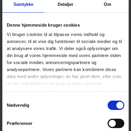
Samtykke
Detaljer
Om
Krisen kan give varige mén
Det er nærliggende at se på
Denne hjemmeside bruger cookies
finanskrisens
følgevirkninger for at forstå
Vi bruger cookies til at tilpasse vores indhold og
fremtidsudsigterne.
Finanskrisen gav varige
mén i
annoncer, til at vise dig funktioner til sociale medier og til
at analysere vores trafik. Vi deler også oplysninger om
form af tabte investeringer og et
lavere varigt
din brug af vores hjemmeside med vores partnere inden
beskæftigelsesniveau.
Ifølge Finansministeriet var
for sociale medier, annonceringspartnere og
prisen et
varigt velstandstab på 50
analysepartnere. Vores partnere kan kombinere disse
data med andre oplysninger, du har givet dem, eller som
milliarder
kroner.
de har indsamlet fra din brug af deres tjenester.
Du kan til enhver tid ændre eller trække dit samtykke
På samme måde kan den
nuværende krise give
tilbage ved at trykke på det runde ikon nederst i venstre
Samtykkevalg
hjørne på websitet.
Nødvendig
varige mén, hvis
arbejdsløsheden bider sig fast,
Læs cookiepolitik
og
investeringer bliver forsømt. Risikoen
er reel,
Præferencer
for meget tyder på, at vi på globalt
niveau vil