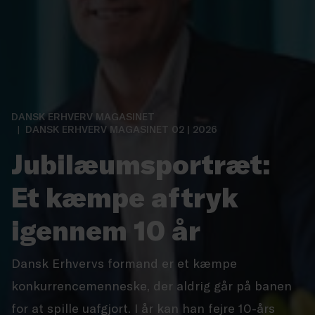
DANSK ERHVERV MAGASINET
DANSK ERHVERV MAGASINET 02 | 2026
Jubilæumsportræt:
Et kæmpe aftryk
igennem 10 år
Dansk Erhvervs formand er et kæmpe
konkurrencemenneske, der aldrig går på banen
for at spille uafgjort. I år kan han fejre 10-års