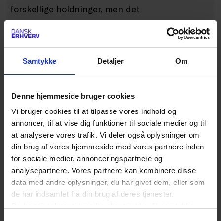
forskellige holdninger, men det
styrker virksomheden. Jeg lykkes kun via folk
omkring mig.
Samtykke
Detaljer
Om
Det bedste ledelsesråd, jeg har fået…
Jeg
hørte engang en CEO, der netop var stoppet i
Denne hjemmeside bruger cookies
en af Sveriges absolut største virksomheder, og
Vi bruger cookies til at tilpasse vores indhold og
han blev spurgt, hvad han ville have gjort
annoncer, til at vise dig funktioner til sociale medier og til
anderledes i sit liv. Han holdt en lille
at analysere vores trafik. Vi deler også oplysninger om
din brug af vores hjemmeside med vores partnere inden
tænkepause og svarede: Jamen, der er ikke så
for sociale medier, annonceringspartnere og
mange beslutninger, jeg ville have gjort
analysepartnere. Vores partnere kan kombinere disse
anderledes. ‘Jeg er egentlig glad og stolt ved alt
data med andre oplysninger, du har givet dem, eller som
de har indsamlet fra din brug af deres tjenester.
det, jeg har gjort. Men jeg har nok gjort det
Du kan til enhver tid ændre eller trække dit samtykke
meste lidt for langsomt.’ For mig viser hans
tilbage ved at trykke på det runde ikon nederst i venstre