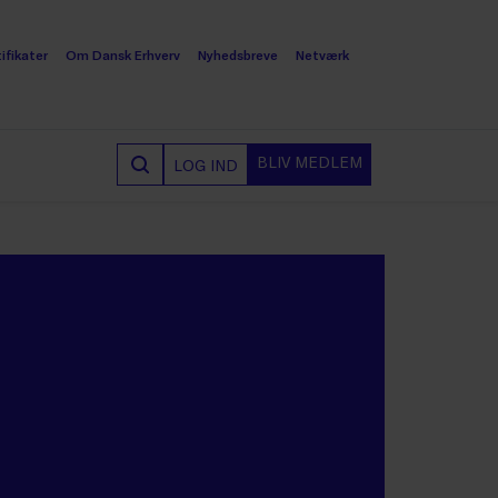
ifikater
Om Dansk Erhverv
Nyhedsbreve
Netværk
BLIV MEDLEM
LOG IND