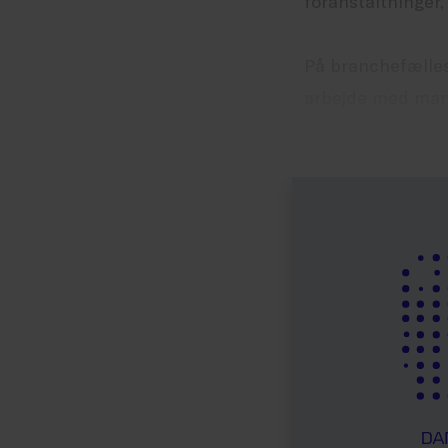
foranstaltninger,
På branchefælles
arbejde med manu
eksempelvis me