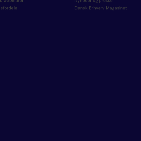
s webinarer
Nyheder og presse
sfordele
Dansk Erhverv Magasinet