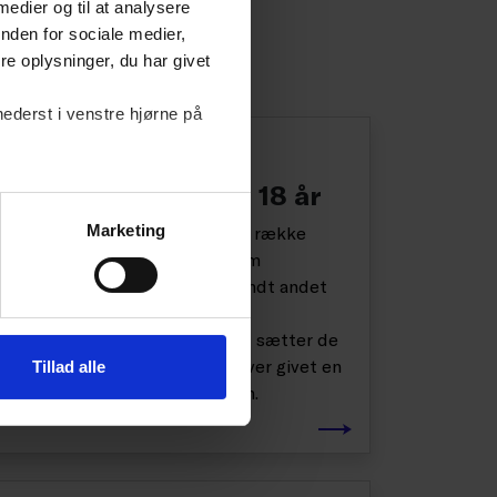
 medier og til at analysere
nden for sociale medier,
e oplysninger, du har givet
nederst i venstre hjørne på
GUIDE
Unge ansatte under 18 år
Marketing
For unge under 18 år gælder en række
skærpede arbejdsmiljøkrav. Som
arbejdsgiver skal du derfor blandt andet
være opmærksom på de unges
arbejdstider, hvilket arbejde du sætter de
unge til at udføre, og at der bliver givet en
Tillad alle
grundig oplæring og instruktion.