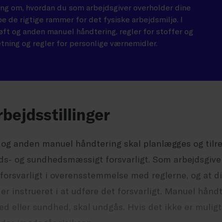
ing om, hvordan du som arbejdsgiver overholder dine
abe de rigtige rammer for det fysiske arbejdsmiljø. I
løft og anden manuel håndtering, regler for stoffer og
etning og regler for personlige værnemidler.
rbejdsstillinger
 og anden manuel håndtering skal planlægges og tilre
ds- og sundhedsmæssigt forsvarligt. Som arbejdsgiver 
 forsvarligt i overensstemmelse med reglerne, og at 
 er instrueret i at udføre det forsvarligt. Manuel hån
hed eller sundhed, skal undgås. Hvis det ikke er muligt