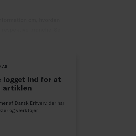
nformation om, hvordan
 respektive branche. Se
KAB
 logget ind for at
l artiklen
er af Dansk Erhverv, der har
kler og værktøjer.