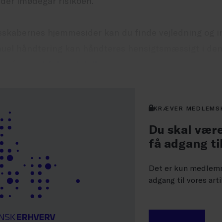
 der imødegår risikoen.
skabernes hjemmesider kan du finde vejledning og i
el håndtering kan håndteres hensigtsmæssigt i den
re på
www.bfahandel.dk
.
KRÆVER MEDLEMS
Du skal være
få adgang ti
Det er kun medlemm
adgang til vores arti