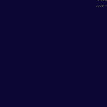
Se vore
Medlem