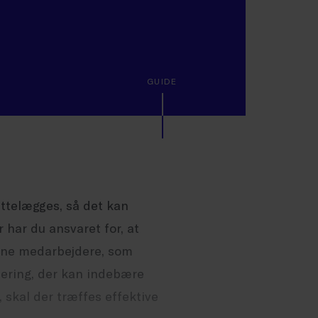
GUIDE
ttelægges, så det kan
har du ansvaret for, at
dine medarbejdere, som
dtering, der kan indebære
, skal der træffes effektive