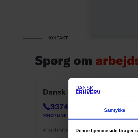
KONTAKT
Spørg om
arbejd
Dansk Erhvervs hotline
3374 6400
Samtykke
HOTLINE@DANSKERHVERV.DK
Arbejdsmiljø
Denne hjemmeside bruger c