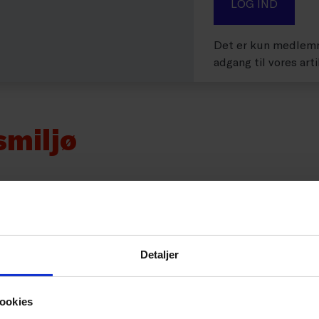
LOG IND
Det er kun medlemm
adgang til vores arti
smiljø
Detaljer
ookies