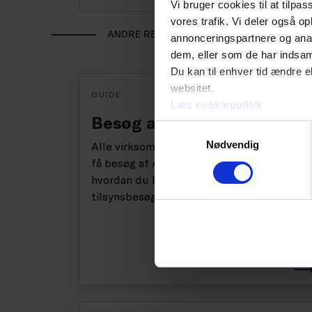
Vi bruger cookies til at tilpas
vores trafik. Vi deler også 
ANDRE RELATEREDE GUIDES I TEMAET
annonceringspartnere og anal
dem, eller som de har indsaml
Du kan til enhver tid ændre e
websitet.
GUIDE
Læs cookiepolitik
Besøg af Arbejdstilsynet
Samtykkevalg
Nødvendig
Alle virksomheder med medarbejdere kan
få besøg af Arbejdstilsynet. Læs her,
hvordan du bedst forbereder dig på et
tilsynsbesøg.