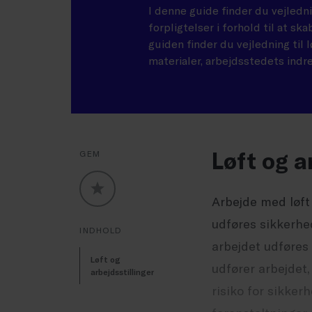
I denne guide finder du vejledn
forpligtelser i forhold til at sk
guiden finder du vejledning til 
materialer, arbejdsstedets indr
Løft og a
GEM
Arbejde med løft
GLOBALLABELS::FAVORITE
udføres sikkerhe
INDHOLD
arbejdet udføres
Løft og
udfører arbejdet,
arbejdsstillinger
risiko for sikker