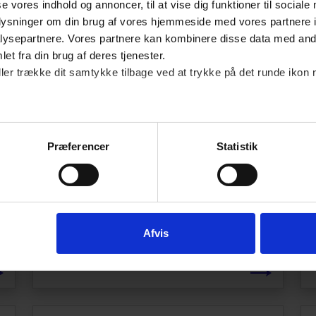
se vores indhold og annoncer, til at vise dig funktioner til sociale
oplysninger om din brug af vores hjemmeside med vores partnere i
ysepartnere. Vores partnere kan kombinere disse data med andr
et fra din brug af deres tjenester.
ller trække dit samtykke tilbage ved at trykke på det runde ikon 
GUIDE
Virksomhedens
arbejdsmiljøarbejde
Præferencer
Statistik
Arbejdsmiljøloven stiller krav om, at der på
alle virksomheder skal foregå et
samarbejde mellem de ansatte og ledelsen
om virksomhedens arbejdsmiljøarbejde.
Afvis