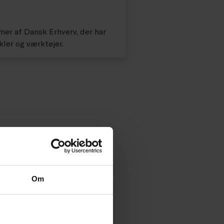
er af Dansk Erhverv, der har
kler og værktøjer.
Om