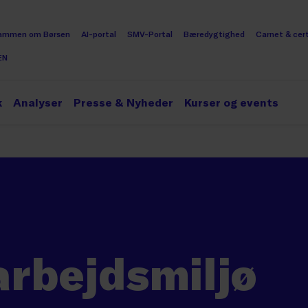
ammen om Børsen
AI-portal
SMV-Portal
Bæredygtighed
Carnet & cert
EN
k
Analyser
Presse & Nyheder
Kurser og events
arbejdsmiljø