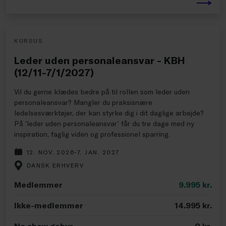
KURSUS
Leder uden personaleansvar - KBH
(12/11-7/1/2027)
Vil du gerne klædes bedre på til rollen som leder uden
personaleansvar? Mangler du praksisnære
ledelsesværktøjer, der kan styrke dig i dit daglige arbejde?
På ’leder uden personaleansvar’ får du tre dage med ny
inspiration, faglig viden og professionel sparring.
12. NOV. 2026-7. JAN. 2027
DANSK ERHVERV
Medlemmer
9.995
kr.
Ikke-medlemmer
14.995
kr.
No show gebyr
0
kr.