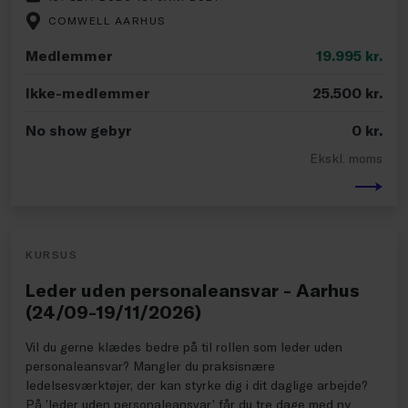
COMWELL AARHUS
Medlemmer
19.995
kr.
Ikke-medlemmer
25.500
kr.
No show gebyr
0
kr.
Ekskl. moms
KURSUS
Leder uden personaleansvar - Aarhus
(24/09-19/11/2026)
Vil du gerne klædes bedre på til rollen som leder uden
personaleansvar? Mangler du praksisnære
ledelsesværktøjer, der kan styrke dig i dit daglige arbejde?
På ’leder uden personaleansvar’ får du tre dage med ny