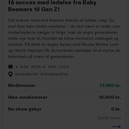
få succes med ledelse fra Baby
Boomers til Gen Z!
Det kræver mere end klassisk ledelse at lykkes i dag. Du
skal ikke bare skabe resultater – du skal være en leder, som
medarbejderne vælger at følge. Især de yngre generationer
stiller nye krav til, hvordan de bliver motiveret, inddraget og
udviklet. På dette to-dages kursus med Nicolai Moltke-Leth
og Henrik Højstrøm får du konkrete værktøjer til at styrke dit
lederskab på tværs af generationer.
3. NOV. 2026-4. NOV. 2026
MARIENLYST STRANDHOTEL
Medlemmer
13.950
kr.
Ikke-medlemmer
16.000
kr.
No show gebyr
0
kr.
Ekskl. moms