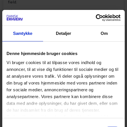
field.
7. OKT. 2026-9. OKT. 2026
CENTER FOR LEDELSE
Medlemmer
16.400
kr.
Samtykke
Detaljer
Om
Ikke-medlemmer
19.400
kr.
No show gebyr
0
kr.
Denne hjemmeside bruger cookies
Ekskl. moms
Vi bruger cookies til at tilpasse vores indhold og
annoncer, til at vise dig funktioner til sociale medier og til
at analysere vores trafik. Vi deler også oplysninger om
din brug af vores hjemmeside med vores partnere inden
for sociale medier, annonceringspartnere og
KURSUS
analysepartnere. Vores partnere kan kombinere disse
Strategisk ledelse og eksekvering
data med andre oplysninger, du har givet dem, eller som
de har indsamlet fra din brug af deres tjenester.
Løft dine strategiske kompetencer og værdi som leder
Du kan til enhver tid ændre eller trække dit samtykke
gennem effektfulde og praktiske metoder til
tilbage ved at trykke på det runde ikon nederst i venstre
Samtykkevalg
strategiarbejdet.