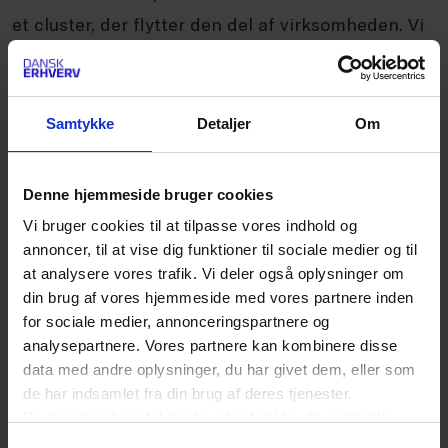
et cluster, der flytter den del af virksomheden. Vi
havde ikke flyttet os, hvis vi ikke hele tiden havde
fået nye kompetencer ombord. Nye virksomheder
ind. Selvom vi er en publicistvirksomhed, så er det
Samtykke
Detaljer
Om
ikke kun journalister, redaktører og
storytellers
, vi
får flere af. Det er data
scientists
, data
analysts
,
Denne hjemmeside bruger cookies
user
experience
managers – hele teknologisiden –
Vi bruger cookies til at tilpasse vores indhold og
som er i vækst.”
annoncer, til at vise dig funktioner til sociale medier og til
at analysere vores trafik. Vi deler også oplysninger om
din brug af vores hjemmeside med vores partnere inden
for sociale medier, annonceringspartnere og
analysepartnere. Vores partnere kan kombinere disse
data med andre oplysninger, du har givet dem, eller som
Det næste spring
de har indsamlet fra din brug af deres tjenester.
Hvor har Egmont brug for et teknologispring?
Du kan til enhver tid ændre eller trække dit samtykke
tilbage ved at trykke på det runde ikon nederst i venstre