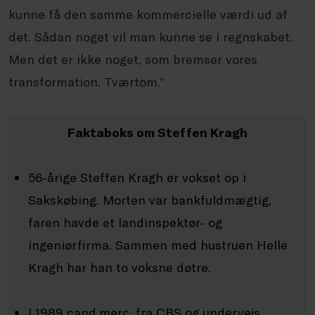
kunne få den samme kommercielle værdi ud af
det. Sådan noget vil man kunne se i regnskabet.
Men det er ikke noget, som bremser vores
transformation. Tværtom.”
Faktaboks om Steffen Kragh
56-årige Steffen Kragh er vokset op i
Sakskøbing. Morten var bankfuldmægtig,
faren havde et landinspektør- og
ingeniørfirma. Sammen med hustruen Helle
Kragh har han to voksne døtre.
I 1989 cand.merc. fra CBS og undervejs