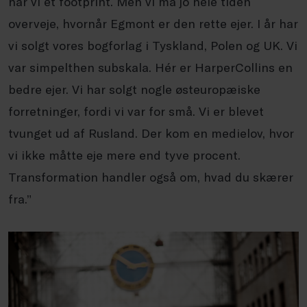
har vi et
footprint
. Men vi må jo hele tiden
overveje, hvornår Egmont er den rette ejer. I år har
vi solgt vores bogforlag i Tyskland, Polen og UK. Vi
var simpelthen subskala. Hér er
HarperCollins
en
bedre ejer. Vi har solgt nogle østeuropæiske
forretninger, fordi
vi var for små. Vi er blevet
tvunget ud af Rusland. Der kom en medielov, hvor
vi ikke måtte eje mere end tyve procent.
Transformation handler også om, hvad du skærer
fra.”