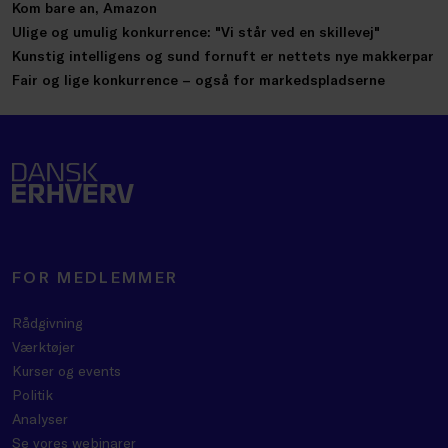
Kom bare an, Amazon
Ulige og umulig konkurrence: "Vi står ved en skillevej"
Kunstig intelligens og sund fornuft er nettets nye makkerpar
Fair og lige konkurrence – også for markedspladserne
FOR MEDLEMMER
Rådgivning
Værktøjer
Kurser og events
Politik
Analyser
Se vores webinarer