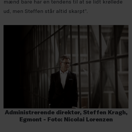
mænd bare har en tendens til at se lidt krøllede
ud, men Steffen står altid skarpt”.
Administrerende direktør, Steffen Kragh,
Egmont - Foto: Nicolai Lorenzen