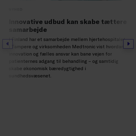
NYHED
Innovative udbud kan skabe tættere
samarbejde
I Finland har et samarbejde mellem hjertehospitalet
Forrige
Næs
i Tampere og virksomheden Medtronic vist hvordan
innovation og fælles ansvar kan bane vejen for
patienternes adgang til behandling – og samtidig
skabe økonomisk bæredygtighed i
sundhedsvæsenet.