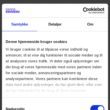
Det betyder, at samme data om patienten ikke
kan anvendes til det, der kaldes for sekundære
formål.
Samtykke
Detaljer
Om
Sekundære formål er forskning, der ikke knytter
Denne hjemmeside bruger cookies
sig direkte til formålet med at have indsamlet
Vi bruger cookies til at tilpasse vores indhold og
data om patienten i første omgang. Det kunne
annoncer, til at vise dig funktioner til sociale medier og til
f.eks. være en kræftpatient, hvis data skulle
at analysere vores trafik. Vi deler også oplysninger om
bruges til at forske i strålebehandling. Samme
din brug af vores hjemmeside med vores partnere inden
for sociale medier, annonceringspartnere og
data kan herefter ikke bruges til at forske i andre
analysepartnere. Vores partnere kan kombinere disse
områder. Det ville parterne i OSCAR-projektet
data med andre oplysninger, du har givet dem, eller som
gerne ændre på:
de har indsamlet fra din brug af deres tjenester.
Du kan til enhver tid ændre eller trække dit samtykke
tilbage ved at trykke på det runde ikon nederst i venstre
Samtykkevalg
”Vi har brug for at kunne udnytte data fra de
hjørne på websitet.
Nødvendig