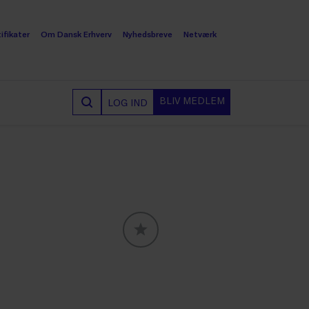
ifikater
Om Dansk Erhverv
Nyhedsbreve
Netværk
BLIV MEDLEM
LOG IND
GLOBALLABELS::FAVORITE