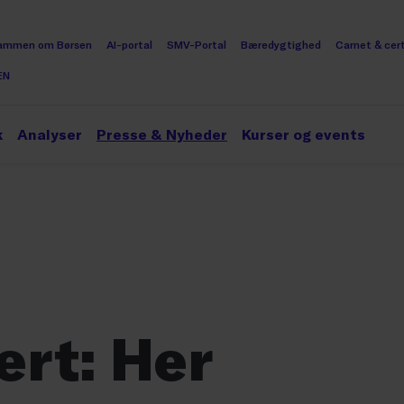
ammen om Børsen
AI-portal
SMV-Portal
Bæredygtighed
Carnet & cert
EN
k
Analyser
Presse & Nyheder
Kurser og events
ert: Her