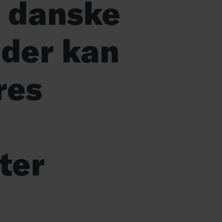
g, danske
der kan
res
ter