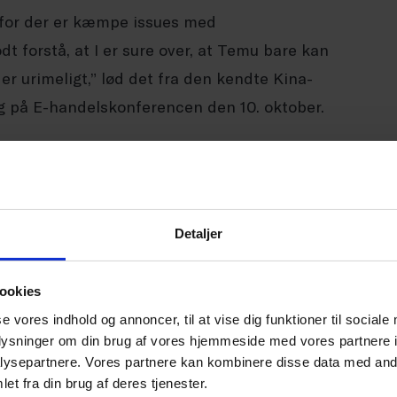
, for der er kæmpe issues med
t forstå, at I er sure over, at Temu bare kan
 er urimeligt,” lød det fra den kendte Kina-
æg på E-handelskonferencen den 10. oktober.
heder bliver nødt til også at lære af Temu og
å et marked med 1,2 milliarder mennesker
Detaljer
 kopierede vestlige virksomheder, til at være
ookies
 standarder og introducerer nye løsninger. Hvis
se vores indhold og annoncer, til at vise dig funktioner til sociale
at og andre vestlige virksomheder vil udvikle
oplysninger om din brug af vores hjemmeside med vores partnere i
Kina. Derfor skal du også kigge imod de
ysepartnere. Vores partnere kan kombinere disse data med andr
et fra din brug af deres tjenester.
de nye tendenser, som du bruge i den