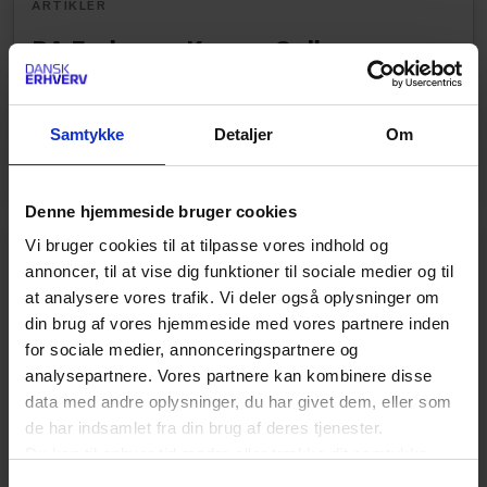
ARTIKLER
DA Forlag og Karnov Online
Dansk Arbejdsgiverforenings online bog-shop er
forbeholdt medlemmer af Dansk Erhverv
Samtykke
Detaljer
Om
Arbejdsgiver.
Denne hjemmeside bruger cookies
Vi bruger cookies til at tilpasse vores indhold og
ARTIKLER
annoncer, til at vise dig funktioner til sociale medier og til
Vikar valgt som tillidsrepræsentant
at analysere vores trafik. Vi deler også oplysninger om
var særligt beskyttet
din brug af vores hjemmeside med vores partnere inden
for sociale medier, annonceringspartnere og
Opsigelse af en vikar, der var valgt til
analysepartnere. Vores partnere kan kombinere disse
tillidsrepræsentant på brugervirksomheden, skulle
data med andre oplysninger, du har givet dem, eller som
begrundes i tvingende årsager.
de har indsamlet fra din brug af deres tjenester.
Du kan til enhver tid ændre eller trække dit samtykke
tilbage ved at trykke på det runde ikon nederst i venstre