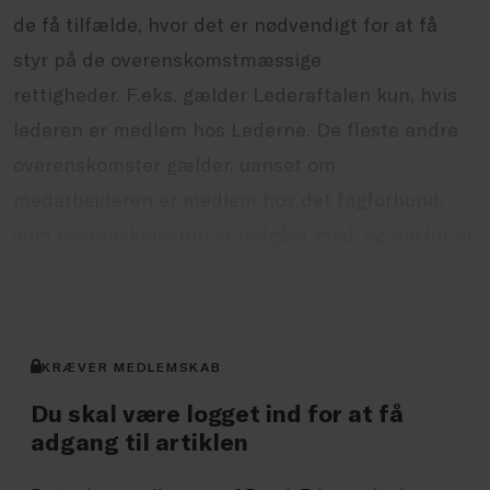
de få tilfælde, hvor det er nødvendigt for at få
styr på de overenskomstmæssige
rettigheder. F.eks. gælder Lederaftalen kun, hvis
lederen er medlem hos Lederne. De fleste andre
overenskomster gælder, uanset om
medarbejderen er medlem hos det fagforbund,
som overenskomsten er indgået med, og derfor er
det ikke relevant at spørge.
KRÆVER MEDLEMSKAB
Du skal være logget ind for at få
adgang til artiklen