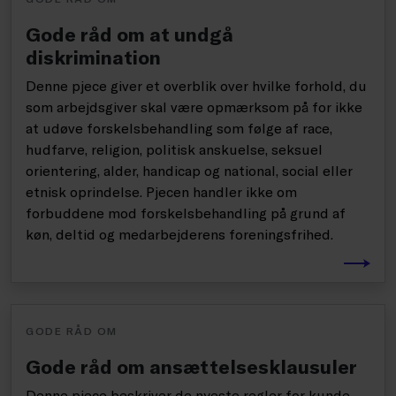
Gode råd om at undgå
diskrimination
Denne pjece giver et overblik over hvilke forhold, du
som arbejdsgiver skal være opmærksom på for ikke
at udøve forskelsbehandling som følge af race,
hudfarve, religion, politisk anskuelse, seksuel
orientering, alder, handicap og national, social eller
etnisk oprindelse. Pjecen handler ikke om
forbuddene mod forskelsbehandling på grund af
køn, deltid og medarbejderens foreningsfrihed.
GODE RÅD OM
Gode råd om ansættelsesklausuler
Denne pjece beskriver de nyeste regler for kunde-