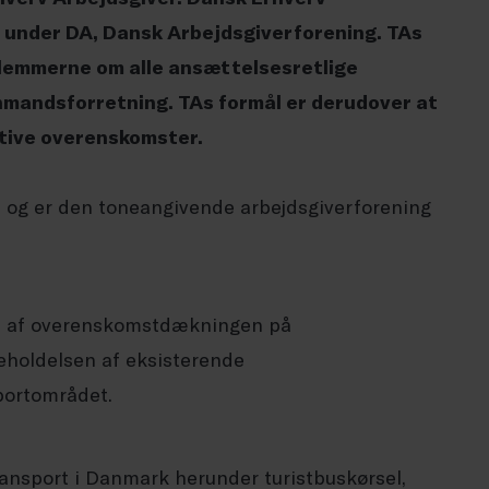
 under DA, Dansk Arbejdsgiverforening. TAs
dlemmerne om alle ansættelsesretlige
nmandsforretning. TAs formål er derudover at
ktive overenskomster.
r. og er den toneangivende arbejdsgiverforening
en af overenskomstdækningen på
holdelsen af eksisterende
portområdet.
nsport i Danmark herunder turistbuskørsel,