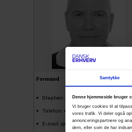
Samtykke
Formand
Stephen Jespersen, VBT A/S
Denne hjemmeside bruger c
Vi bruger cookies til at tilpas
Telefon: 40 10 80 66
vores trafik. Vi deler også 
annonceringspartnere og anal
E-mail: sje@vbt.dk
dem, eller som de har indsaml