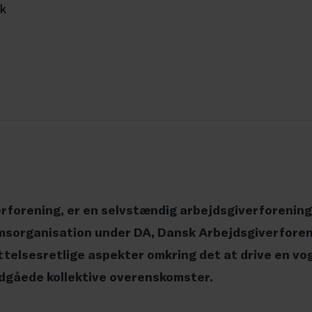
rk
forening, er en selvstændig arbejdsgiverforening
sorganisation under DA, Dansk Arbejdsgiverforeni
elsesretlige aspekter omkring det at drive en vo
ndgåede kollektive overenskomster.