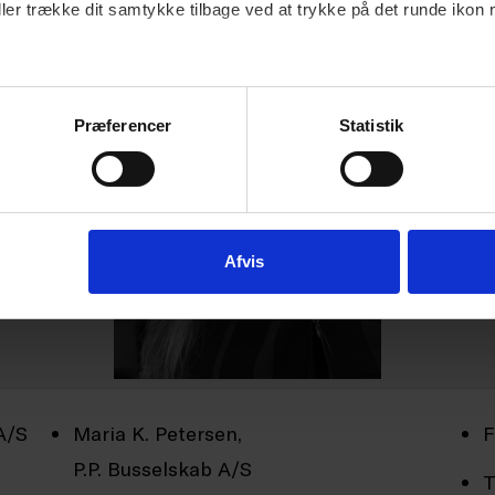
ller trække dit samtykke tilbage ved at trykke på det runde ikon 
Præferencer
Statistik
Afvis
A/S
Maria K. Petersen,
F
P.P. Busselskab A/S
T