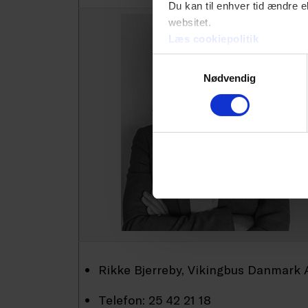
Du kan til enhver tid ændre e
websitet.
Læs cookiepolitik
Samtykkevalg
Nødvendig
Rikke Bjerreby, Vikingbus Danmark 
Telefon: 25 42 21 18