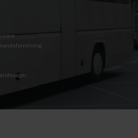
vicere
mandsforretning.
etidssager.