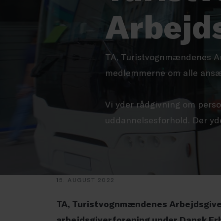
Arbejd
TA, Turistvognmændenes Arb
medlemmerne om alle ansætt
Vi yder rådgivning om person
uddannelsesforhold. Der yde
15. AUGUST 2022
TA, Turistvognmændenes Arbejdsgiver
arbejdsgiverforening under Dansk Er