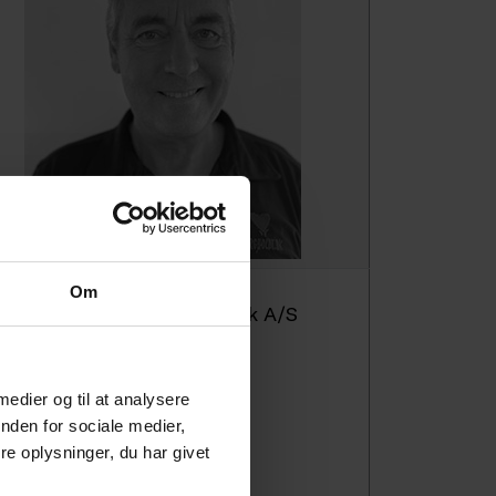
Om
ohn Bergholdt, Bergholdt.dk A/S
elefon: 40 40 61 31
 medier og til at analysere
-mail: john@bergholdt.dk
nden for sociale medier,
e oplysninger, du har givet