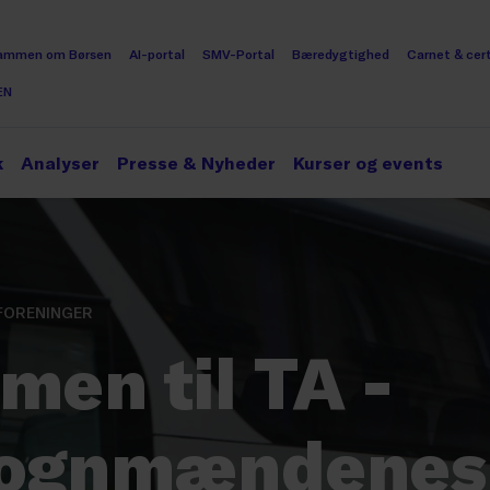
ammen om Børsen
AI-portal
SMV-Portal
Bæredygtighed
Carnet & cert
EN
k
Analyser
Presse & Nyheder
Kurser og events
FORENINGER
en til TA -
vognmændenes