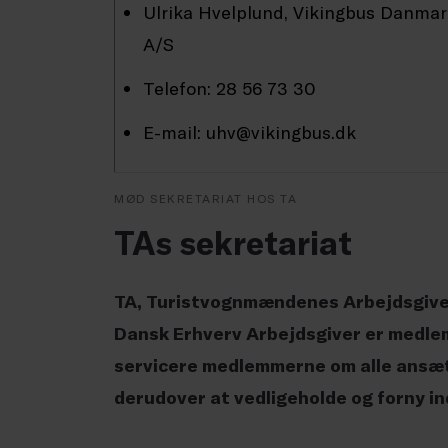
Ulrika Hvelplund, Vikingbus Danma
A/S
Telefon: 28 56 73 30
E-mail: uhv@vikingbus.dk
MØD SEKRETARIAT HOS TA
TAs sekretariat
TA, Turistvognmændenes Arbejdsgiver
Dansk Erhverv Arbejdsgiver er medlem
servicere medlemmerne om alle ansætt
derudover at vedligeholde og forny i