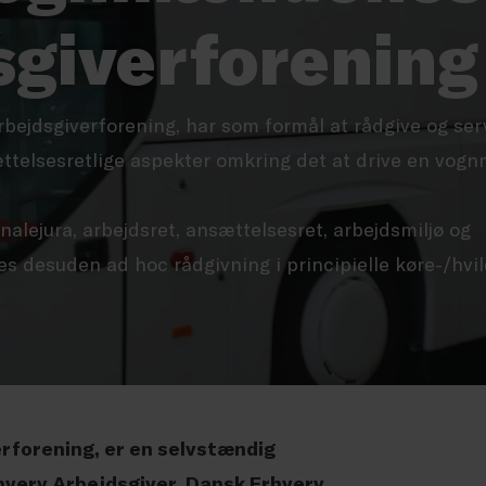
sgiverforening
ejdsgiverforening, har som formål at rådgive og ser
elsesretlige aspekter omkring det at drive en vogn
alejura, arbejdsret, ansættelsesret, arbejdsmiljø og
s desuden ad hoc rådgivning i principielle køre-/hvil
forening, er en selvstændig
hverv Arbejdsgiver. Dansk Erhverv