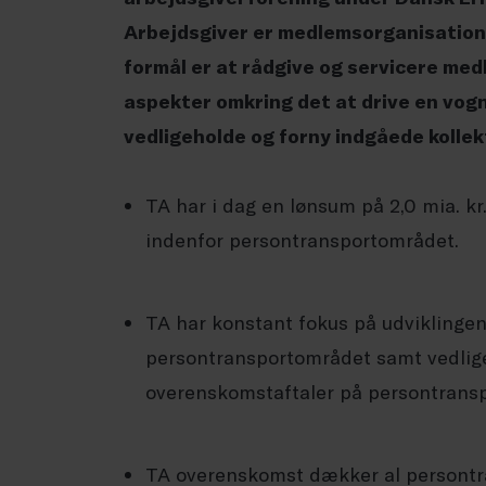
Arbejdsgiver er medlemsorganisation
formål er at rådgive og servicere me
aspekter omkring det at drive en vog
vedligeholde og forny indgåede kolle
TA har i dag en lønsum på 2,0 mia. k
indenfor persontransportområdet.
TA har konstant fokus på udvikling
persontransportområdet samt vedlige
overenskomstaftaler på persontrans
TA overenskomst dækker al persontra