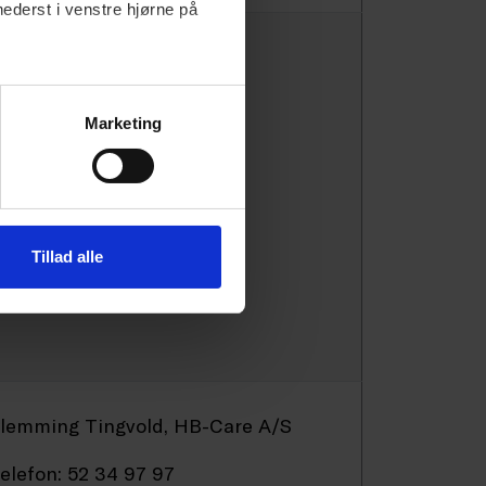
nederst i venstre hjørne på
Marketing
Tillad alle
lemming Tingvold, HB-Care A/S
elefon: 52 34 97 97