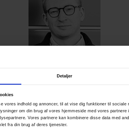
Detaljer
Næstformand
J
T
Mathias Andersen, Turli Trafik ApS
ookies
se vores indhold og annoncer, til at vise dig funktioner til sociale
E
Telefon: 31 52 20 56
oplysninger om din brug af vores hjemmeside med vores partnere i
ysepartnere. Vores partnere kan kombinere disse data med andr
E-mail: mathias@turli.dk
et fra din brug af deres tjenester.