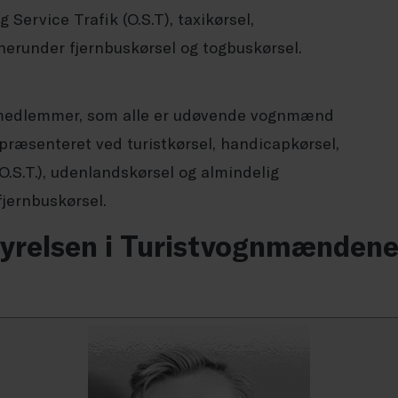
 Service Trafik (O.S.T), taxikørsel,
 herunder fjernbuskørsel og togbuskørsel.
6 medlemmer, som alle er udøvende vognmænd
 præsenteret ved turistkørsel, handicapkørsel,
O.S.T.), udenlandskørsel og almindelig
fjernbuskørsel.
yrelsen i Turistvognmænden