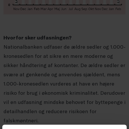
Hvorfor sker udfasningen?
Nationalbanken udfaser de ældre sedler og 1.000-
kronesedlen for at sikre en mere moderne og
sikker håndtering af kontanter. De ældre sedler er
svære at genkende og anvendes sjældent, mens
1.000-kronesedlen vurderes at have en højere
risiko for brug i økonomisk kriminalitet. Derudover
vil en udfasning mindske behovet for byttepenge i
detailhandlen og reducere risikoen for
falskmøntneri.