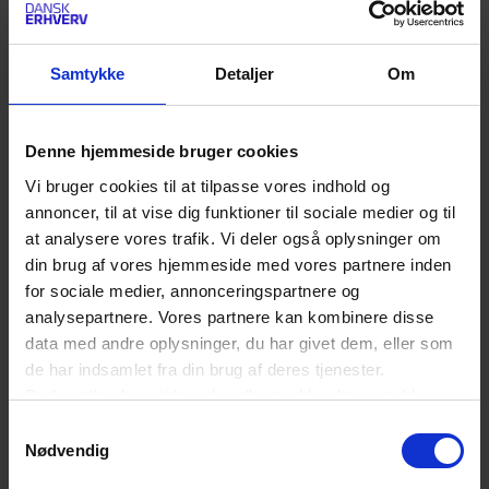
Læs mere og se svar på
ofte stillede spørgsmål
Nationalbankens hjemmeside
.
Samtykke
Detaljer
Om
SENESTE NYT OM DETAILHANDEL
Denne hjemmeside bruger cookies
Vi bruger cookies til at tilpasse vores indhold og
Forbud mod destruktion af usolgte tekstiler
annoncer, til at vise dig funktioner til sociale medier og til
er nu trådt i kraft
at analysere vores trafik. Vi deler også oplysninger om
din brug af vores hjemmeside med vores partnere inden
for sociale medier, annonceringspartnere og
analysepartnere. Vores partnere kan kombinere disse
Ny bekymrende rekord: Flere butikstyverier
data med andre oplysninger, du har givet dem, eller som
end nogensinde før på et halvt år
de har indsamlet fra din brug af deres tjenester.
Du kan til enhver tid ændre eller trække dit samtykke
tilbage ved at trykke på det runde ikon nederst i venstre
Samtykkevalg
De nye AI-krav er trådt i kraft: Det skal du
hjørne på websitet.
Nødvendig
have styr på
Læs cookiepolitik