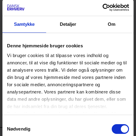
Samtykke
Detaljer
Om
POLITISK OMRÅDE
Denne hjemmeside bruger cookies
Afskaffelse af kontantpligten
Vi bruger cookies til at tilpasse vores indhold og
annoncer, til at vise dig funktioner til sociale medier og til
For en række danske virksomheder er det dyrt,
at analysere vores trafik. Vi deler også oplysninger om
besværligt, usikkert og tidskrævende at håndtere
din brug af vores hjemmeside med vores partnere inden
kontanter. Derfor foreslår Dansk Erhverv at afskaffe
for sociale medier, annonceringspartnere og
kontantpligten for alle andre butikker end
analysepartnere. Vores partnere kan kombinere disse
dagligvarebutikkerne og visse udbydere af
data med andre oplysninger, du har givet dem, eller som
sundhedsydelser, samt for 500- og 1000-
de har indsamlet fra din brug af deres tjenester.
kronesedlen i alle butikker.
Du kan til enhver tid ændre eller trække dit samtykke
tilbage ved at trykke på det runde ikon nederst i venstre
Samtykkevalg
LÆS OGSÅ
hjørne på websitet.
Nødvendig
Læs cookiepolitik