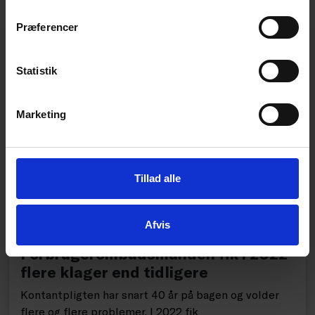
Præferencer
Statistik
Marketing
Tillad alle
NYHED
Afvis
Kontantpligten volder problemer –
Forbrugerombudsmanden fik i 2022
flere klager end tidligere
Kontantpligten har snart 40 år på bagen og volder
flere og flere problemer. I 2022 fik