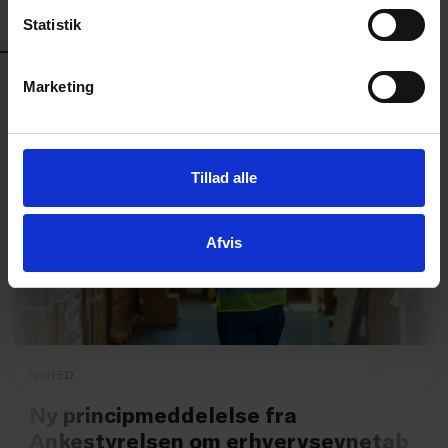
Statistik
PERSONALEJURA
Marketing
Tillad alle
Afvis
NYHED
Ny principmeddelelse fra
Ankestyrelsen om erhvervsevnetab