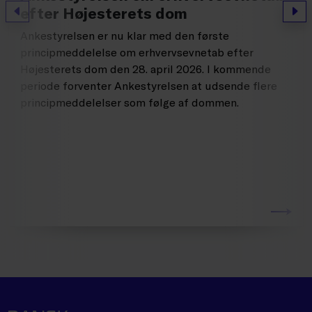
efter Højesterets dom
Forrige
Næs
Ankestyrelsen er nu klar med den første
principmeddelelse om erhvervsevnetab efter
Højesterets dom den 28. april 2026. I kommende
periode forventer Ankestyrelsen at udsende flere
principmeddelelser som følge af dommen.