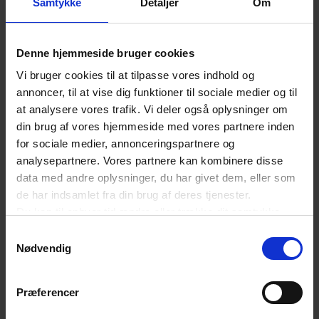
Samtykke
Detaljer
Om
af grundbøder, tillægsbøder for alvorlige skader,
skærpende og særligt skærpende
Denne hjemmeside bruger cookies
omstændigheder samt yderligere bødeforhøjelser
Vi bruger cookies til at tilpasse vores indhold og
ved gentagelsestilfælde kan skabe uklarhed om,
annoncer, til at vise dig funktioner til sociale medier og til
hvilken straf virksomhederne reelt kan forvente
at analysere vores trafik. Vi deler også oplysninger om
din brug af vores hjemmeside med vores partnere inden
at få.
for sociale medier, annonceringspartnere og
analysepartnere. Vores partnere kan kombinere disse
Du kan læse DA’s høringssvar til lovforslaget
data med andre oplysninger, du har givet dem, eller som
de har indsamlet fra din brug af deres tjenester.
her - på side 15 og frem
.
Du kan til enhver tid ændre eller trække dit samtykke
tilbage ved at trykke på det runde ikon nederst i venstre
Samtykkevalg
Lovforslaget er sat på dagsordenen til tredje
hjørne på websitet.
Nødvendig
Læs cookiepolitik
behandling den 18. marts 2025, og Dansk Erhverv
vil følge lovgivningsprocessen tæt og orienterer, når
Præferencer
lovforslaget bliver vedtaget.