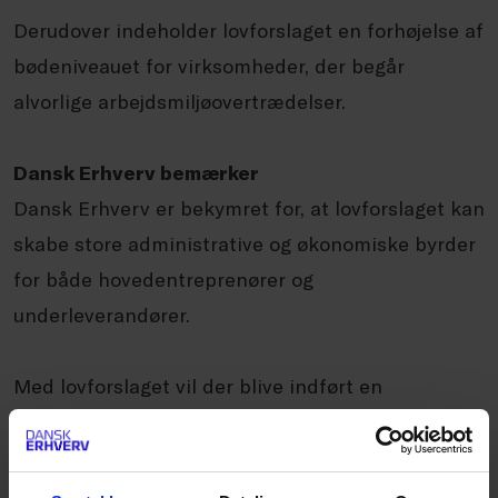
Derudover indeholder lovforslaget en forhøjelse af
bødeniveauet for virksomheder, der begår
alvorlige arbejdsmiljøovertrædelser.
Dansk Erhverv bemærker
Dansk Erhverv er bekymret for, at lovforslaget kan
skabe store administrative og økonomiske byrder
for både hovedentreprenører og
underleverandører.
Med lovforslaget vil der blive indført en
bødeforhøjelse, inden der er foretaget en
evaluering af de tidligere bødeforhøjelser. Dansk
Erhverv frygter, at de mange forskellige niveauer